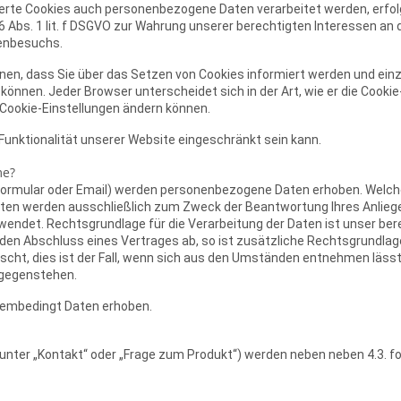
erte Cookies auch personenbezogene Daten verarbeitet werden, erfolgt
Abs. 1 lit. f DSGVO zur Wahrung unserer berechtigten Interessen an 
tenbesuchs.
können, dass Sie über das Setzen von Cookies informiert werden und 
können. Jeder Browser unterscheidet sich in der Art, wie er die Cookie
e Cookie-Einstellungen ändern können.
Funktionalität unserer Website eingeschränkt sein kann.
me?
ormular oder Email) werden personenbezogene Daten erhoben. Welche
 Daten werden ausschließlich zum Zweck der Beantwortung Ihres Anlie
endet. Rechtsgrundlage für die Verarbeitung der Daten ist unser ber
f den Abschluss eines Vertrages ab, so ist zusätzliche Rechtsgrundlage 
cht, dies ist der Fall, wenn sich aus den Umständen entnehmen lässt,
tgegenstehen.
stembedingt Daten erhoben.
. unter „Kontakt“ oder „Frage zum Produkt“) werden neben neben 4.3. f