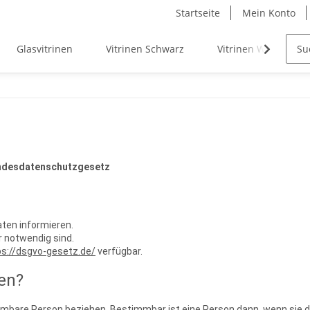
Startseite
Mein Konto
Glasvitrinen
Vitrinen Schwarz
Vitrinen Weiß
undesdatenschutzgesetz
ten informieren.
 notwendig sind.
ps://dsgvo-gesetz.de/
verfügbar.
en?
mbare Person beziehen. Bestimmbar ist eine Person dann, wenn sie dire