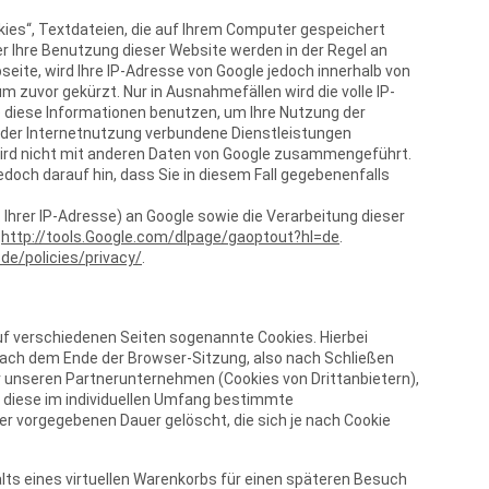
kies“, Textdateien, die auf Ihrem Computer gespeichert
r Ihre Benutzung dieser Website werden in der Regel an
seite, wird Ihre IP-Adresse von Google jedoch innerhalb von
uvor gekürzt. Nur in Ausnahmefällen wird die volle IP-
e diese Informationen benutzen, um Ihre Nutzung der
der Internetnutzung verbundene Dienstleistungen
wird nicht mit anderen Daten von Google zusammengeführt.
doch darauf hin, dass Sie in diesem Fall gegebenenfalls
Ihrer IP-Adresse) an Google sowie die Verarbeitung dieser
:
http://tools.Google.com/dlpage/gaoptout?hl=de
.
de/policies/privacy/
.
f verschiedenen Seiten sogenannte Cookies. Hierbei
 nach dem Ende der Browser-Sitzung, also nach Schließen
r unseren Partnerunternehmen (Cookies von Drittanbietern),
 diese im individuellen Umfang bestimmte
r vorgegebenen Dauer gelöscht, die sich je nach Cookie
lts eines virtuellen Warenkorbs für einen späteren Besuch