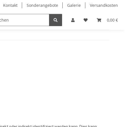
Kontakt
Sonderangebote
Galerie
Versandkosten
Eckvitrinen
Hochglanz Design Vitrinen
Vitrinenschrä
0,00 €
kt oder indirekt identifiziert werden kann. Dies kann