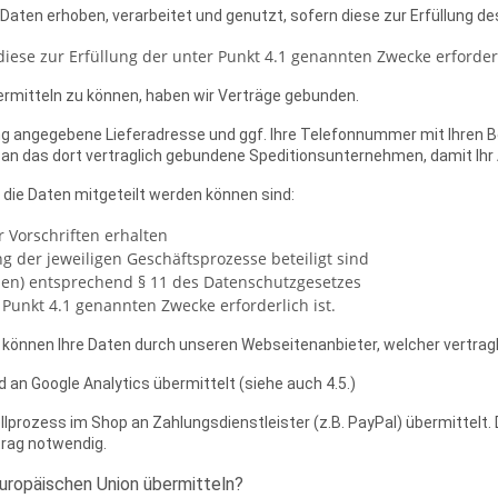
n erhoben, verarbeitet und genutzt, sofern diese zur Erfüllung des
iese zur Erfüllung der unter Punkt 4.1 genannten Zwecke erforderl
ermitteln zu können, haben wir Verträge gebunden.
ng angegebene Lieferadresse und ggf. Ihre Telefonnummer mit Ihren Be
r an das dort vertraglich gebundene Speditionsunternehmen, damit Ihr 
die Daten mitgeteilt werden können sind:
r Vorschriften erhalten
ng der jeweiligen Geschäftsprozesse beteiligt sind
en) entsprechend § 11 des Datenschutzgesetzes
r Punkt 4.1 genannten Zwecke erforderlich ist.
önnen Ihre Daten durch unseren Webseitenanbieter, welcher vertragl
an Google Analytics übermittelt (siehe auch 4.5.)
prozess im Shop an Zahlungsdienstleister (z.B. PayPal) übermittelt. 
rtrag notwendig.
Europäischen Union übermitteln?