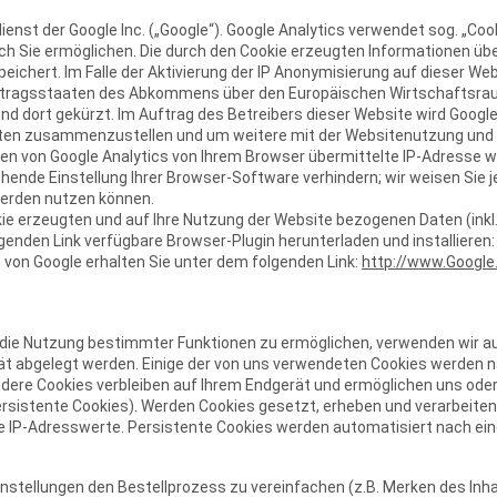
enst der Google Inc. („Google“). Google Analytics verwendet sog. „Coo
h Sie ermöglichen. Die durch den Cookie erzeugten Informationen übe
eichert. Im Falle der Aktivierung der IP Anonymisierung auf dieser Web
rtragsstaaten des Abkommens über den Europäischen Wirtschaftsraum z
nd dort gekürzt. Im Auftrag des Betreibers dieser Website wird Googl
äten zusammenzustellen und um weitere mit der Websitenutzung und 
en von Google Analytics von Ihrem Browser übermittelte IP-Adresse 
ende Einstellung Ihrer Browser-Software verhindern; wir weisen Sie je
werden nutzen können.
ie erzeugten und auf Ihre Nutzung der Website bezogenen Daten (inkl. 
genden Link verfügbare Browser-Plugin herunterladen und installieren
on Google erhalten Sie unter dem folgenden Link:
http://www.Google.
 die Nutzung bestimmter Funktionen zu ermöglichen, verwenden wir au
erät abgelegt werden. Einige der von uns verwendeten Cookies werden
Andere Cookies verbleiben auf Ihrem Endgerät und ermöglichen uns ode
sistente Cookies). Werden Cookies gesetzt, erheben und verarbeiten
IP-Adresswerte. Persistente Cookies werden automatisiert nach eine
instellungen den Bestellprozess zu vereinfachen (z.B. Merken des Inha