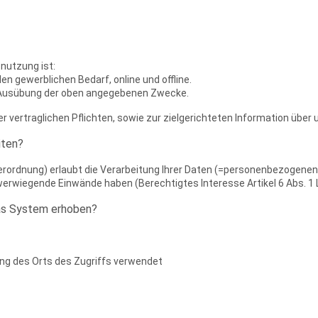
nutzung ist:
en gewerblichen Bedarf, online und offline.
r Ausübung der oben angegebenen Zwecke.
er vertraglichen Pflichten, sowie zur zielgerichteten Information über
iten?
rdnung) erlaubt die Verarbeitung Ihrer Daten (=personenbezogenen 
erwiegende Einwände haben (Berechtigtes Interesse Artikel 6 Abs. 1 L
das System erhoben?
ung des Orts des Zugriffs verwendet