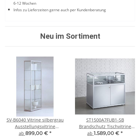
6-12 Wochen
Infos zu Lieferzeiten gerne auch per Kundenberatung
Neu im Sortiment
SV-B6040 Vitrine silbergrau
ST1500A7FUB1-SB
Ausstellungsvitrine
Brandschutz Tischvitrine
Präsentationsvitrine Alu
Unterschrank
ab
899,00 €
*
ab
1.589,00 €
*
Silber abschließbar
Sonderbeschichtung