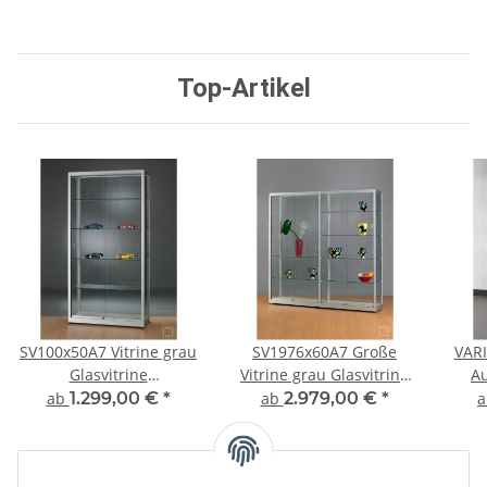
Top-Artikel
SV100x50A7 Vitrine grau
SV1976x60A7 Große
VARI
Glasvitrine
Vitrine grau Glasvitrine
Au
Ausstellungsvitrine
Ausstellungsvitrine
a
ab
1.299,00 €
*
ab
2.979,00 €
*
Präsentationsvitrine
Präsentationsvitrine
Fa
abschließbar Alu Silber
abschließbar Alu Silber