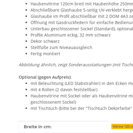
Haubenvitrine 120cm breit mit Haubenhöhe 250m
Abschließbare Glashaube 5-seitig UV-verklebt herge
Glashaube im Profil abschließbar mit 2 DOM 4A3 zer
Öffnung mit Gasdruckfedern für einfache Bedienu
Unterbau geschlossener Sockel (Standard), option
Profile Aluminium eckig, 32 mm schwarz
Dekor schwarz
Stellfüße zum Niveauausgleich
Fertig montiert
Abbildung ähnlich, zeigt Sonderausstattungen (mit Tisc
Optional (gegen Aufpreis):
mit Beleuchtung (LED Stabstrahler) in den Ecken m
mit 4 Rollen (2 davon feststellbar)
Haubenvitrine mit Sockel oder als Haubenvitrine m
geschlossenem Sockel)
mit Tischtuch (bitte bei der "Tischtuch Dekorfarbe
Produkteigenschaft
Wert
Breite in cm:
Vitrine 120 c