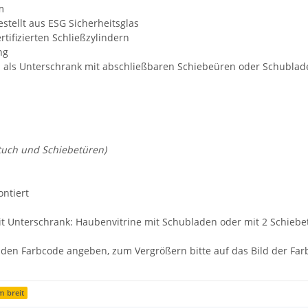
m
stellt aus ESG Sicherheitsglas
tifizierten Schließzylindern
ng
al als Unterschrank mit abschließbaren Schiebeüren oder Schublad
htuch und Schiebetüren)
ontiert
it Unterschrank: Haubenvitrine mit Schubladen oder mit 2 Schiebet
" den Farbcode angeben, zum Vergrößern bitte auf das Bild der Farb
m breit