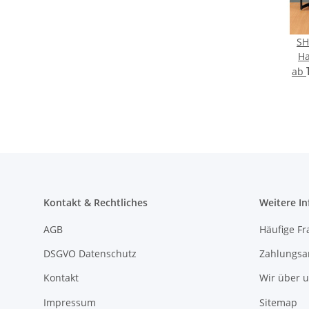
SH
Ha
Präs
ab
T
Auss
Haube
und A
250m
Kontakt & Rechtliches
Weitere I
AGB
Häufige Fr
DSGVO Datenschutz
Zahlungsa
Kontakt
Wir über 
Impressum
Sitemap