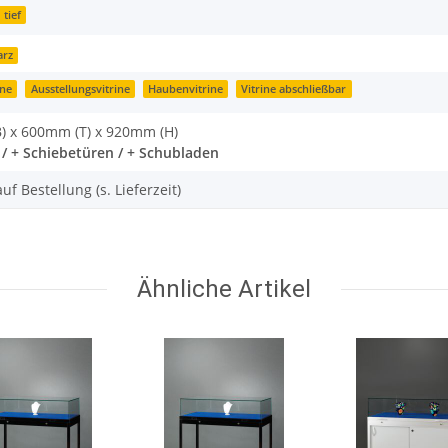
 tief
arz
ine
Ausstellungsvitrine
Haubenvitrine
Vitrine abschließbar
) x 600mm (T) x 920mm (H)
 / + Schiebetüren / + Schubladen
uf Bestellung (s. Lieferzeit)
Ähnliche Artikel