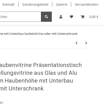
Kontakt
Sonderangebote
Galerie
Versandkosten
Eckvitrinen
Hochglanz Design Vitrinen
Vitrinenschrä
0,00 €
e mit Unterbau Sockelvitrine oder mit Unterschrank
benvitrine Präsentationstisch
llungsvitrine aus Glas und Alu
m Haubenhöhe mit Unterbau
 mit Unterschrank
0U