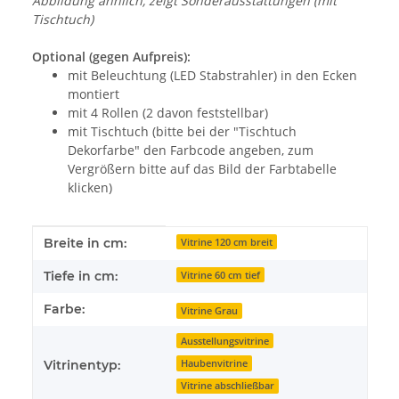
Abbildung ähnlich, zeigt Sonderausstattungen (mit
Tischtuch)
Optional (gegen Aufpreis):
mit Beleuchtung (LED Stabstrahler) in den Ecken
montiert
mit 4 Rollen (2 davon feststellbar)
mit Tischtuch (bitte bei der "Tischtuch
Dekorfarbe" den Farbcode angeben, zum
Vergrößern bitte auf das Bild der Farbtabelle
klicken)
Produkteigenschaft
Wert
Breite in cm:
Vitrine 120 cm breit
Tiefe in cm:
Vitrine 60 cm tief
Farbe:
Vitrine Grau
Ausstellungsvitrine
Haubenvitrine
Vitrinentyp:
Vitrine abschließbar