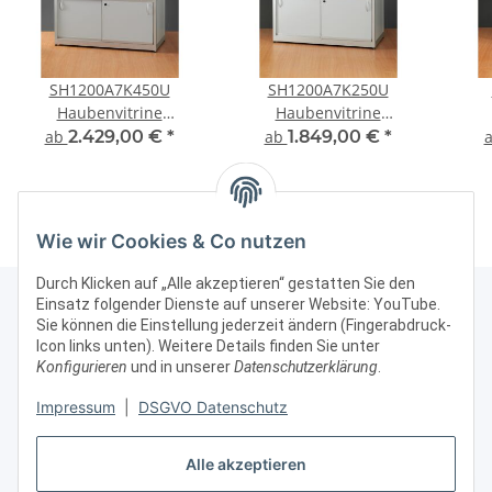
SH1200A7K450U
SH1200A7K250U
Haubenvitrine
Haubenvitrine
Präsentationstisch
Präsentationstisch
P
ab
2.429,00 €
*
ab
1.849,00 €
*
Tischvitrine
Tischvitrine
Ausstellungsvitrine aus
Ausstellungsvitrine aus
Au
Glas und Alu Silber mit
Glas und Alu Silber mit
Hau
450mm Haubenhöhe mit
250mm Haubenhöhe mit
u
Wie wir Cookies & Co nutzen
Unterbau Sockelvitrine
Unterbau Sockelvitrine
25
oder mit Unterschrank
oder mit Unterschrank
Durch Klicken auf „Alle akzeptieren“ gestatten Sie den
Einsatz folgender Dienste auf unserer Website: YouTube.
Sie können die Einstellung jederzeit ändern (Fingerabdruck-
Icon links unten). Weitere Details finden Sie unter
Kontakt & Rechtliches
Konfigurieren
und in unserer
Datenschutzerklärung
.
Weitere Informationen
Impressum
|
DSGVO Datenschutz
Alle akzeptieren