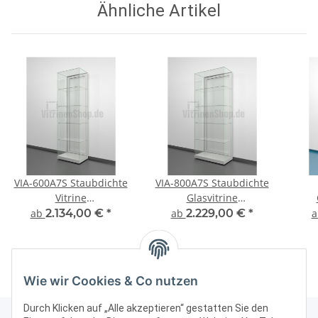
Ähnliche Artikel
VIA-600A7S Staubdichte
VIA-800A7S Staubdichte
Vitrine
Glasvitrine
Präsentationsvitrine
Präsentationsvitrine
ab
2.134,00 €
*
ab
2.229,00 €
*
Pr
Wie wir Cookies & Co nutzen
Durch Klicken auf „Alle akzeptieren“ gestatten Sie den