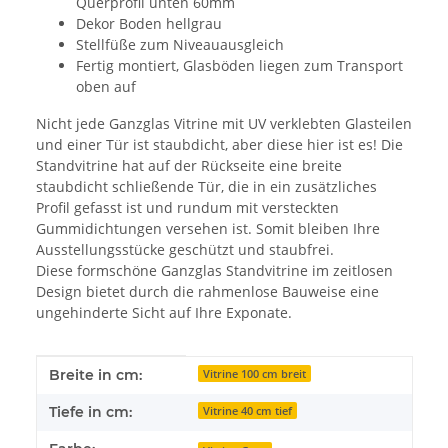
Querprofil unten 60mm
Dekor Boden hellgrau
Stellfüße zum Niveauausgleich
Fertig montiert, Glasböden liegen zum Transport
oben auf
Nicht jede Ganzglas Vitrine mit UV verklebten Glasteilen
und einer Tür ist staubdicht, aber diese hier ist es! Die
Standvitrine hat auf der Rückseite eine breite
staubdicht schließende Tür, die in ein zusätzliches
Profil gefasst ist und rundum mit versteckten
Gummidichtungen versehen ist. Somit bleiben Ihre
Ausstellungsstücke geschützt und staubfrei.
Diese formschöne Ganzglas Standvitrine im zeitlosen
Design bietet durch die rahmenlose Bauweise eine
ungehinderte Sicht auf Ihre Exponate.
Produkteigenschaft
Wert
Breite in cm:
Vitrine 100 cm breit
Tiefe in cm:
Vitrine 40 cm tief