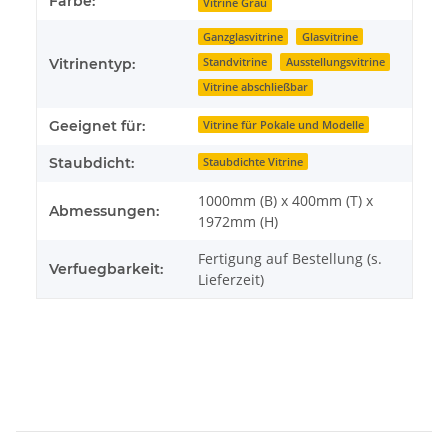
Farbe:
Vitrine Grau
Ganzglasvitrine
Glasvitrine
Standvitrine
Ausstellungsvitrine
Vitrinentyp:
Vitrine abschließbar
Geeignet für:
Vitrine für Pokale und Modelle
Staubdicht:
Staubdichte Vitrine
1000mm (B) x 400mm (T) x
Abmessungen:
1972mm (H)
Fertigung auf Bestellung (s.
Verfuegbarkeit:
Lieferzeit)