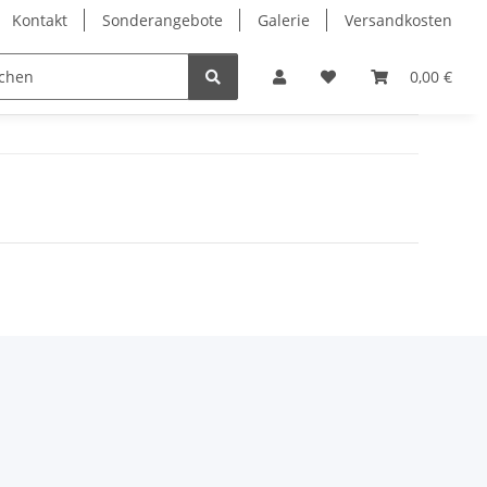
Kontakt
Sonderangebote
Galerie
Versandkosten
Eckvitrinen
Hochglanz Design Vitrinen
Vitrinenschrä
0,00 €