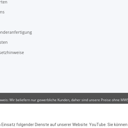
rten
uns
onderanfertigung
sten
setzhinweise
weis: Wir beliefern nur gewerbliche Kunden, daher sind unsere Preise ohne MW
en Einsatz folgender Dienste auf unserer Website: YouTube. Sie können