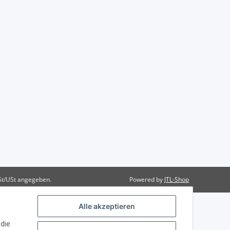
St/USt angegeben.
Powered by
JTL-Shop
Alle akzeptieren
 die