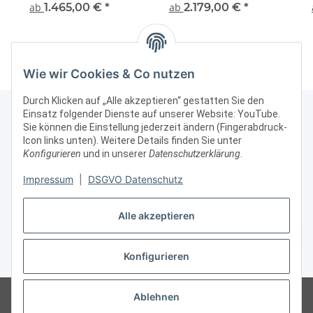
Ausstellungsvitrine
staubdicht
Au
ab
1.465,00 €
*
ab
2.179,00 €
*
Präsentationsvitrine Alu
Präsentationsvitrine
Pr
Silber abschließbar
absc
Wie wir Cookies & Co nutzen
Durch Klicken auf „Alle akzeptieren“ gestatten Sie den
Einsatz folgender Dienste auf unserer Website: YouTube.
Sie können die Einstellung jederzeit ändern (Fingerabdruck-
Icon links unten). Weitere Details finden Sie unter
Kontakt & Rechtliches
Konfigurieren
und in unserer
Datenschutzerklärung
.
Weitere Informationen
Impressum
|
DSGVO Datenschutz
Alle akzeptieren
Vertrag widerrufen
Konfigurieren
* Alle Preise zzgl. gesetzlicher USt., zzgl.
Versand
© Vitrinenshop GmbH
Besucherzähler: 3030010
*Hinweis: Wir beliefern
Ablehnen
nur gewerbliche Kunden, daher sind unsere Preise ohne MWSt/USt