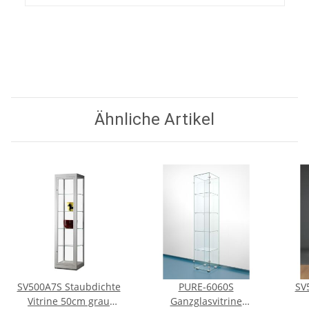
Ähnliche Artikel
SV500A7S Staubdichte
PURE-6060S
SV
Vitrine 50cm grau
Ganzglasvitrine