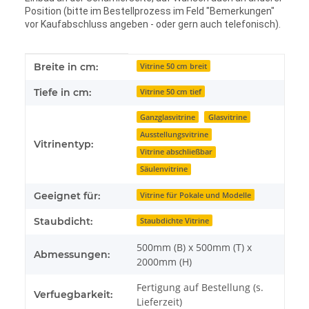
Position (bitte im Bestellprozess im Feld "Bemerkungen"
vor Kaufabschluss angeben - oder gern auch telefonisch).
Produkteigenschaft
Wert
Breite in cm:
Vitrine 50 cm breit
Tiefe in cm:
Vitrine 50 cm tief
Ganzglasvitrine
Glasvitrine
Ausstellungsvitrine
Vitrinentyp:
Vitrine abschließbar
Säulenvitrine
Geeignet für:
Vitrine für Pokale und Modelle
Staubdicht:
Staubdichte Vitrine
500mm (B) x 500mm (T) x
Abmessungen:
2000mm (H)
Fertigung auf Bestellung (s.
Verfuegbarkeit:
Lieferzeit)