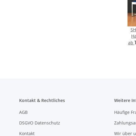
SH
Ha
Präs
ab
T
Auss
Haube
und 
250m
Kontakt & Rechtliches
Weitere I
AGB
Häufige Fr
DSGVO Datenschutz
Zahlungsa
Kontakt
Wir über 