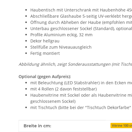
Haubentisch mit Unterschrank mit Haubenhöhe 
Abschließbare Glashaube 5-seitig UV-verklebt herge
Öffnung durch Abheben der Haube (empfohlen mit 
Unterbau geschlossener Sockel (Standard), option
Profile Aluminium eckig, 32 mm
Dekor hellgrau
Stellfüße zum Niveauausgleich
Fertig montiert
Abbildung ähnlich, zeigt Sonderausstattungen (mit Tisc
Optional (gegen Aufpreis):
mit Beleuchtung (LED Stabstrahler) in den Ecken m
mit 4 Rollen (2 davon feststellbar)
Haubenvitrine mit Sockel oder als Haubenvitrine m
geschlossenem Sockel)
mit Tischtuch (bitte bei der "Tischtuch Dekorfarbe
Produkteigenschaft
Wert
Breite in cm:
Vitrine 100 c