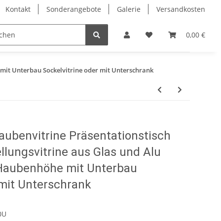
Kontakt
Sonderangebote
Galerie
Versandkosten
Eckvitrinen
Hochglanz Design Vitrinen
Vitrinenschrä
0,00 €
mit Unterbau Sockelvitrine oder mit Unterschrank
benvitrine Präsentationstisch
llungsvitrine aus Glas und Alu
Haubenhöhe mit Unterbau
 mit Unterschrank
0U