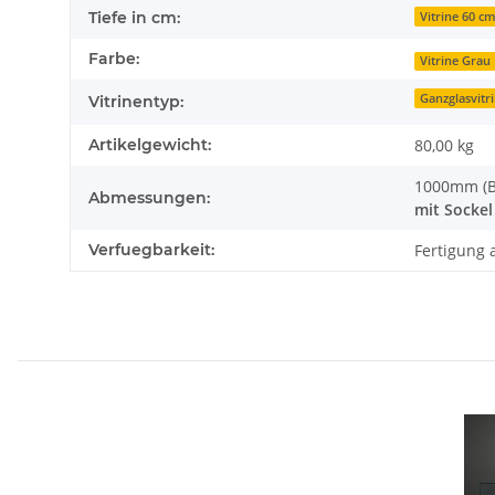
Tiefe in cm:
Vitrine 60 cm
Farbe:
Vitrine Grau
Ganzglasvitr
Vitrinentyp:
Artikelgewicht:
80,00
kg
1000mm (B
Abmessungen:
mit Sockel
Verfuegbarkeit:
Fertigung a