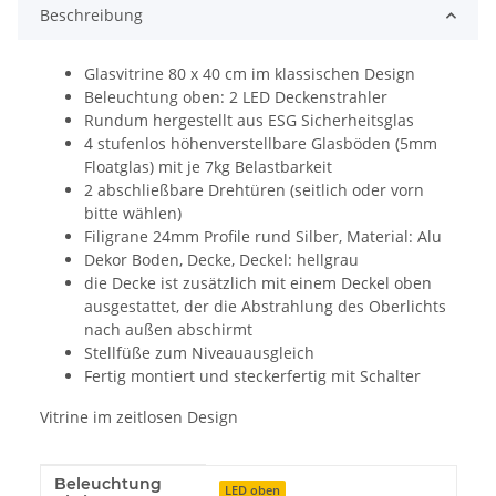
Beschreibung
Glasvitrine 80 x 40 cm im klassischen Design
Beleuchtung oben: 2 LED Deckenstrahler
Rundum hergestellt aus ESG Sicherheitsglas
4 stufenlos höhenverstellbare Glasböden (5mm
Floatglas) mit je 7kg Belastbarkeit
2 abschließbare Drehtüren (seitlich oder vorn
bitte wählen)
Filigrane 24mm Profile rund Silber, Material: Alu
Dekor Boden, Decke, Deckel: hellgrau
die Decke ist zusätzlich mit einem Deckel oben
ausgestattet, der die Abstrahlung des Oberlichts
nach außen abschirmt
Stellfüße zum Niveauausgleich
Fertig montiert und steckerfertig mit Schalter
Vitrine im zeitlosen Design
Beleuchtung
Produkteigenschaft
Wert
LED oben