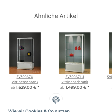
Ähnliche Artikel
SV800A7U
SV800A7LU
SV
Vitrinenschrank
Vitrinenschrank
Glasvitrine Vitrine mit
Glasvitrine Vitrine mit
Au
ab
1.629,00 €
*
ab
1.499,00 €
*
Unterschrank
Unterschrank
Präs
Ausstellungsvitrine
Ausstellungsvitrine
Sil
abschließbar
Beleuchtung
abschließbar
Wie wir Cookies & Co nutzen