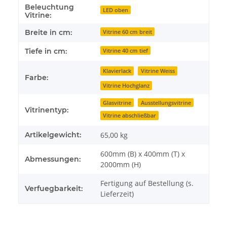
Beleuchtung
Produkteigenschaft
Wert
LED oben
Vitrine:
Breite in cm:
Vitrine 60 cm breit
Tiefe in cm:
Vitrine 40 cm tief
Klavierlack
Vitrine Weiss
Farbe:
Vitrine Hochglanz
Glasvitrine
Ausstellungsvitrine
Vitrinentyp:
Vitrine abschließbar
Artikelgewicht:
65,00
kg
600mm (B) x 400mm (T) x
Abmessungen:
2000mm (H)
Fertigung auf Bestellung (s.
Verfuegbarkeit:
Lieferzeit)