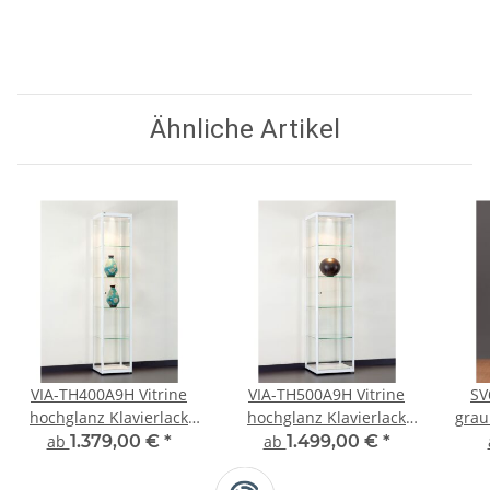
Ähnliche Artikel
VIA-TH400A9H Vitrine
VIA-TH500A9H Vitrine
SV
hochglanz Klavierlack
hochglanz Klavierlack
grau
weiß
weiß
Präs
ab
1.379,00 €
*
ab
1.499,00 €
*
Präsentationsvitrine
Präsentationsvitrine
Sil
Ausstellungsvitrine
Ausstellungsvitrine