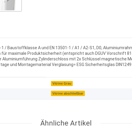
/ Baustoffklasse A und EN 13501-1 / A1 / A2-S1, D0, Aluminiumrahmen
n für maximale Produktsicherheit (entspricht auch DGUV Vorschrift 
iger Aluminiumführung Zylinderschloss mit 2x Schlüssel magnetische 
tage und Montagematerial Verglasung= ESG Sicherheitsglas DIN1249
Vitrine Grau
Vitrine abschließbar
Ähnliche Artikel