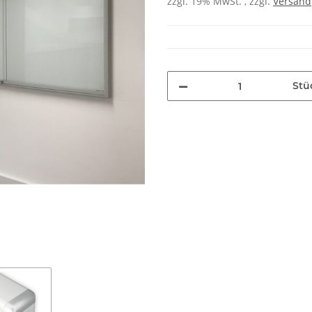
zzgl. 19% MwSt. , zzgl.
Versand
Stü