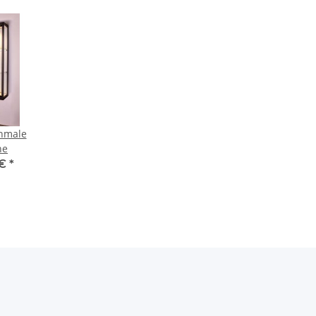
hmale
ne
 €
*