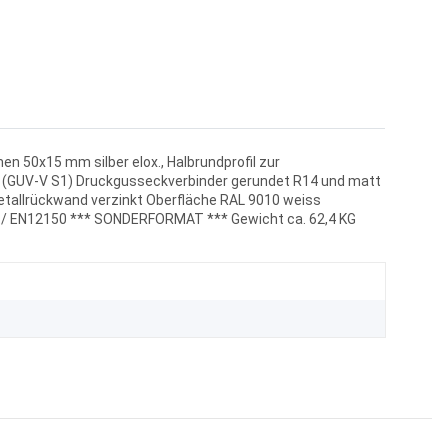
 50x15 mm silber elox., Halbrundprofil zur
81 (GUV-V S1) Druckgusseckverbinder gerundet R14 und matt
Metallrückwand verzinkt Oberfläche RAL 9010 weiss
 / EN12150 *** SONDERFORMAT *** Gewicht ca. 62,4 KG