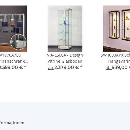
V1976A7LU
VIA-L500A7 Design
SW4030APX Sc
trinenschrank
Vitrine Glasboden
Hängevitri
trine Vitrine mit
Beleuchtung mit LED
2.359,00 €
*
ab
2.379,00 €
*
ab
939,00
nterschrank
und Lichtkanal
tellungsvitrine
eleuchtung
bschließbar
nformationen