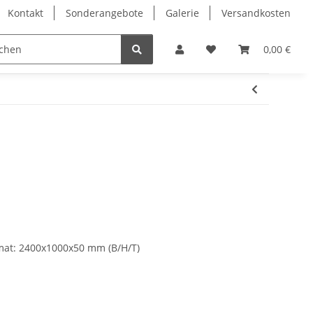
Kontakt
Sonderangebote
Galerie
Versandkosten
Eckvitrinen
Hochglanz Design Vitrinen
Vitrinenschrä
0,00 €
mat: 2400x1000x50 mm (B/H/T)