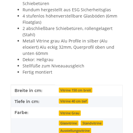
Schiebetüren
Rundum hergestellt aus ESG Sicherheitsglas
4 stufenlos höhenverstellbare Glasböden (6mm
Floatglas)
2 abschließbare Schiebetüren, rollengelagert
(Stahl)
Metall Vitrine grau Alu Profile in silber (Alu
eloxiert) Alu eckig 32mm, Querprofil oben und
unten 60mm
Dekor: Hellgrau
Stellfüße zum Niveauausgleich
Fertig montiert
Produkteigenschaft
Wert
Breite in cm:
Vitrine 150 cm breit
Tiefe in cm:
Vitrine 40 cm tief
Farbe:
Vitrine Grau
Glasvitrine
Standvitrine
Ausstellungsvitrine