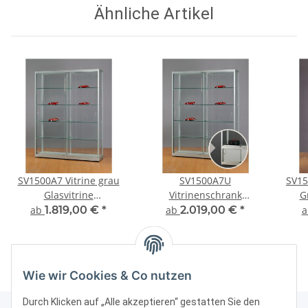
Ähnliche Artikel
SV1500A7 Vitrine grau
SV1500A7U
SV15
Glasvitrine
Vitrinenschrank
G
Ausstellungsvitrine
Glasvitrine Vitrine mit
Au
ab
1.819,00 €
*
ab
2.019,00 €
*
Präsentationsvitrine
Unterschrank grau alu
Präs
abschließbar Alu Silber
silber Glasvitrine
Sil
Ausstellungsvitrine
Präsentationsvitrine
Wie wir Cookies & Co nutzen
abschließbar
Vitrinenschrank
Durch Klicken auf „Alle akzeptieren“ gestatten Sie den