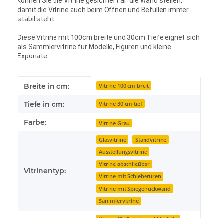
können Sie die Vitrine gesichtert an die Wand stellen,
damit die Vitrine auch beim Öffnen und Befüllen immer
stabil steht.
Diese Vitrine mit 100cm breite und 30cm Tiefe eignet sich
als Sammlervitrine für Modelle, Figuren und kleine
Exponate.
Produkteigenschaft
Wert
Breite in cm:
Vitrine 100 cm breit
Tiefe in cm:
Vitrine 30 cm tief
Farbe:
Vitrine Grau
Glasvitrine
Standvitrine
Ausstellungsvitrine
Vitrine abschließbar
Vitrinentyp:
Vitrine mit Schiebetüren
Vitrine mit Spiegelrückwand
Sammlervitrine