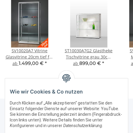
SV10020A7 Vitrine
ST10030A7G2 Glastheke
S
Glasvitrine 20cm tief für
Tischvitrine grau 30cm
Modellautos und
tief
Fig
ab
1.499,00 €
*
ab
899,00 €
*
Figuren abschließbar
Alu Silber
Wie wir Cookies & Co nutzen
Durch Klicken auf „Alle akzeptieren“ gestatten Sie den
Einsatz folgender Dienste auf unserer Website: YouTube.
Sie können die Einstellung jederzeit ändern (Fingerabdruck-
Icon links unten). Weitere Details finden Sie unter
Kontakt & Rechtliches
Konfigurieren
und in unserer
Datenschutzerklärung
.