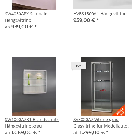
SW4030APX Schmale
HVBS1500A1 Hängevitrine
Hängevitrine
959,00 €
*
ab
939,00 €
*
TOP
SW1000A7B1 Brandschutz
SV8020A7 Vitrine grau
Hängevitrine grau
Glasvitrine für Modellautos
Präsentationsvitrine
ab
1.069,00 €
*
ab
1.299,00 €
*