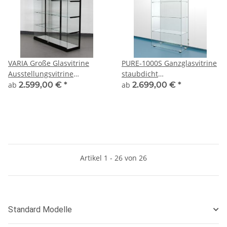
VARIA Große Glasvitrine
PURE-1000S Ganzglasvitrine
Ausstellungsvitrine
staubdicht
abschließbar mit
Präsentationsvitrine
ab
2.599,00 €
*
ab
2.699,00 €
*
Fachbodenkonsolen
Artikel 1 - 26 von 26
Standard Modelle