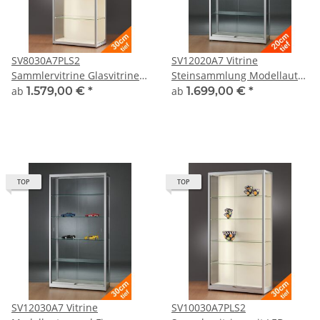
SV8030A7PLS2
SV12020A7 Vitrine
Sammlervitrine Glasvitrine
Steinsammlung Modellautos
für Modellautos mit
und Figuren abschließbar
ab
1.579,00 €
*
ab
1.699,00 €
*
Beleuchtung
Alu Silber
Ausstellungsvitrine
Präsentationsvitrine Alu
Silber mit LED-Strips
abschließbar
TOP
TOP
SV12030A7 Vitrine
SV10030A7PLS2