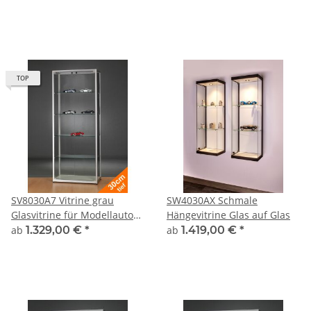
abschließbar Alu Silber
TOP
SV8030A7 Vitrine grau
SW4030AX Schmale
Glasvitrine für Modellautos
Hängevitrine Glas auf Glas
Präsentationsvitrine
ab
1.329,00 €
*
ab
1.419,00 €
*
abschließbar Alu Silber