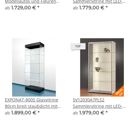
Modellautos und Figuren
Sammlervitrine mit LED-
abschließbar Alu Silber
Beleuchtung Vitrine 100cm
ab
1.729,00 €
*
ab
1.779,00 €
*
breit Ausstellungsvitrine Alu
Silber mit LED-Strips
abschließbar
TOP
EXPONAT-800S Glasvitrine
SV12030A7PLS2
80cm breit staubdicht mit
Sammlervitrine mit LED-
Sockel und Blende
Beleuchtung Vitrine 120cm
ab
1.899,00 €
*
ab
1.979,00 €
*
breit Alu Silber
abschließbar