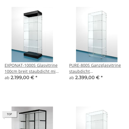
EXPONAT-1000S Glasvitrine
PURE-800S Ganzglasvitrine
100cm breit staubdicht mit
staubdicht
Sockel und Blende
Präsentationsvitrine
ab
2.199,00 €
*
ab
2.399,00 €
*
TOP