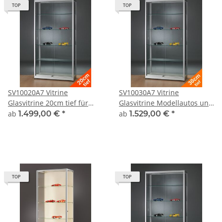
TOP
TOP
SV10020A7 Vitrine
SV10030A7 Vitrine
Glasvitrine 20cm tief für
Glasvitrine Modellautos und
Modellautos und Figuren
Figuren abschließbar Alu
ab
1.499,00 €
*
ab
1.529,00 €
*
abschließbar Alu Silber
Silber
TOP
TOP