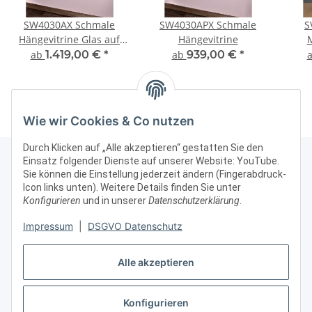
SW4030AX Schmale
SW4030APX Schmale
S
Hängevitrine Glas auf
Hängevitrine
Glas
Fig
ab
1.419,00 €
*
ab
939,00 €
*
Wie wir Cookies & Co nutzen
Durch Klicken auf „Alle akzeptieren“ gestatten Sie den
Einsatz folgender Dienste auf unserer Website: YouTube.
Sie können die Einstellung jederzeit ändern (Fingerabdruck-
Icon links unten). Weitere Details finden Sie unter
Kontakt & Rechtliches
Konfigurieren
und in unserer
Datenschutzerklärung
.
Weitere Informationen
Impressum
|
DSGVO Datenschutz
Alle akzeptieren
Vertrag widerrufen
Konfigurieren
* Alle Preise zzgl. gesetzlicher USt., zzgl.
Versand