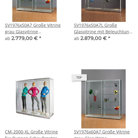
SV1976x50A7 Große Vitrine
SV1976x50A7L Große
grau Glasvitrine
Glasvitrine mit Beleuchtung
Ausstellungsvitrine
grau Glasvitrine
ab
2.779,00 €
*
ab
2.879,00 €
*
Präsentationsvitrine
Ausstellungsvitrine
abschließbar Alu Silber
Präsentationsvitrine
abschließbar Alu Silber
TOP
CM-2000-XL Große Vitrine
SV1976x60A7 Große Vitrine