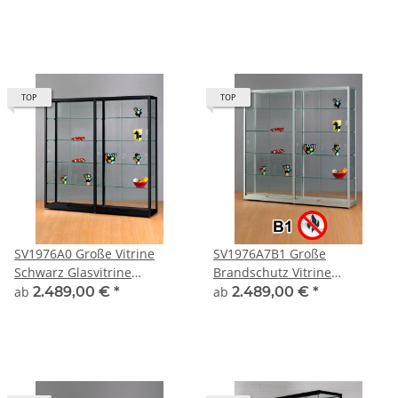
grau alu silber Glasvitrine
Ausstellungsvitrine
Ausstellungsvitrine
Beleuchtung abschließbar
Präsentationsvitrine
abschließbar
Vitrinenschrank
TOP
TOP
SV1976A0 Große Vitrine
SV1976A7B1 Große
Schwarz Glasvitrine
Brandschutz Vitrine
Ausstellungsvitrine
abschließbar Glas Alu Silber
ab
2.489,00 €
*
ab
2.489,00 €
*
Präsentationsvitrine
abschließbar Alu