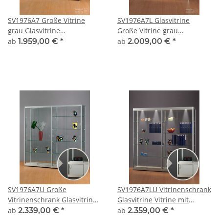
SV1976A7 Große Vitrine
SV1976A7L Glasvitrine
grau Glasvitrine
Große Vitrine grau
Ausstellungsvitrine
Ausstellungsvitrine
ab
1.959,00 €
*
ab
2.009,00 €
*
Präsentationsvitrine
Präsentationsvitrine Alu
abschließbar Alu Silber
Silber mit Beleuchtung
abschließbar
SV1976A7U Große
SV1976A7LU Vitrinenschrank
Vitrinenschrank Glasvitrine
Glasvitrine Vitrine mit
Vitrine mit Unterschrank
Unterschrank
ab
2.339,00 €
*
ab
2.359,00 €
*