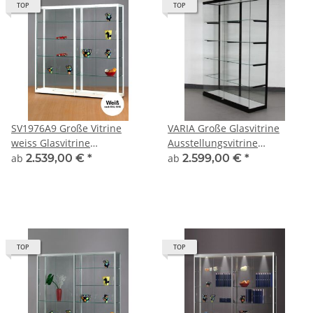
TOP
TOP
SV1976A9 Große Vitrine
VARIA Große Glasvitrine
weiss Glasvitrine
Ausstellungsvitrine
Ausstellungsvitrine
abschließbar mit
ab
2.539,00 €
*
ab
2.599,00 €
*
Präsentationsvitrine
Fachbodenkonsolen
abschließbar Alu
TOP
TOP