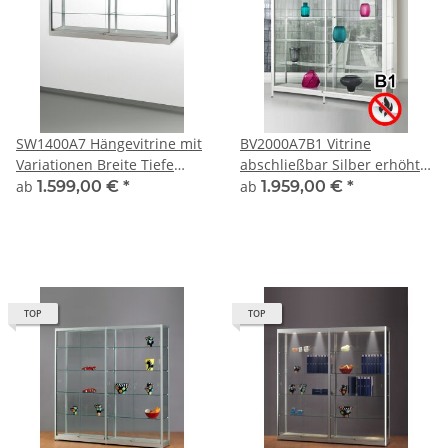
SW1400A7 Hängevitrine mit
BV2000A7B1 Vitrine
Variationen Breite Tiefe
abschließbar Silber erhöht
Höhe wählbar
auf kurzen Beinen
ab
1.599,00 €
*
ab
1.959,00 €
*
TOP
TOP