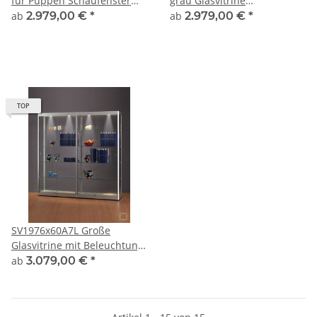
für Puppen Schaufenster
grau Glasvitrine
Modellvitrine 2m hoch aus
Ausstellungsvitrine
ab
2.979,00 €
*
ab
2.979,00 €
*
ESG Sicherheitsglas mit
Präsentationsvitrine
abschließbarer Glasdrehtür
abschließbar Alu Silber
TOP
SV1976x60A7L Große
Glasvitrine mit Beleuchtung
grau Glasvitrine
ab
3.079,00 €
*
Ausstellungsvitrine
Präsentationsvitrine
abschließbar Alu Silber