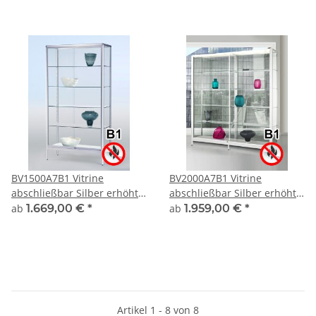
BV1500A7B1 Vitrine
BV2000A7B1 Vitrine
abschließbar Silber erhöht
abschließbar Silber erhöht
auf kurzen Beinen
auf kurzen Beinen
ab
1.669,00 €
*
ab
1.959,00 €
*
Artikel 1 - 8 von 8