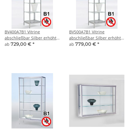
BV400A7B1 Vitrine
BV500A7B1 Vitrine
abschließbar Silber erhöht
abschließbar Silber erhöht
auf kurzen Beinen
auf kurzen Beinen
ab
729,00 €
*
ab
779,00 €
*