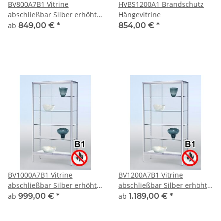
BV800A7B1 Vitrine
HVBS1200A1 Brandschutz
abschließbar Silber erhöht
Hängevitrine
auf kurzen Beinen
ab
849,00 €
*
854,00 €
*
BV1000A7B1 Vitrine
BV1200A7B1 Vitrine
abschließbar Silber erhöht
abschließbar Silber erhöht
auf kurzen Beinen
auf kurzen Beinen
ab
999,00 €
*
ab
1.189,00 €
*