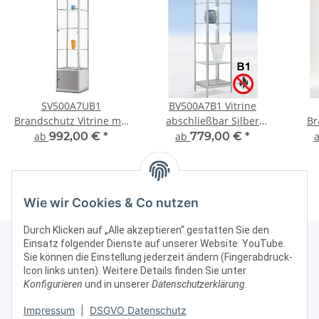
SV500A7UB1
BV500A7B1 Vitrine
Brandschutz Vitrine mit
abschließbar Silber
Br
Unterschrank
erhöht auf kurzen
abs
ab
992,00 €
*
ab
779,00 €
*
Beinen
Sil
Wie wir Cookies & Co nutzen
Durch Klicken auf „Alle akzeptieren“ gestatten Sie den
Einsatz folgender Dienste auf unserer Website: YouTube.
Sie können die Einstellung jederzeit ändern (Fingerabdruck-
Icon links unten). Weitere Details finden Sie unter
Kontakt & Rechtliches
Konfigurieren
und in unserer
Datenschutzerklärung
.
Impressum
|
DSGVO Datenschutz
Weitere Informationen