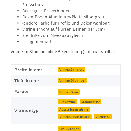
Stoßschutz
Druckguss-Eckverbinder
Dekor Boden Aluminium-Platte silbergrau
(andere Farbe für Profile und Dekor wählbar)
Vitrine erhöht auf kurzen Beinen (H 15cm)
Stellfüße zum Niveauausgleich
Fertig montiert
Vitrine im Standard ohne Beleuchtung (optional wählbar)
Produkteigenschaft
Wert
Breite in cm:
Vitrine 2m breit
Tiefe in cm:
Vitrine 50 cm tief
Farbe:
Vitrine Grau
Glasvitrine
Standvitrine
Ausstellungsvitrine
Vitrinentyp:
Vitrine abschließbar
Vitrine B1
Schulvitrinen