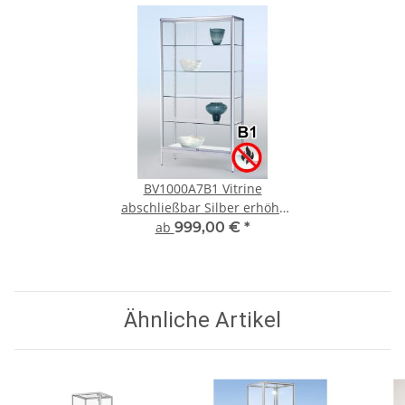
BV1000A7B1 Vitrine
abschließbar Silber erhöht
auf kurzen Beinen
ab
999,00 €
*
Ähnliche Artikel