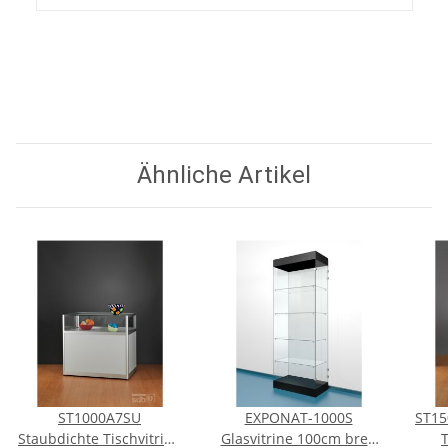
Ähnliche Artikel
ST1000A7SU
EXPONAT-1000S
ST15
Staubdichte Tischvitrine
Glasvitrine 100cm breit
T