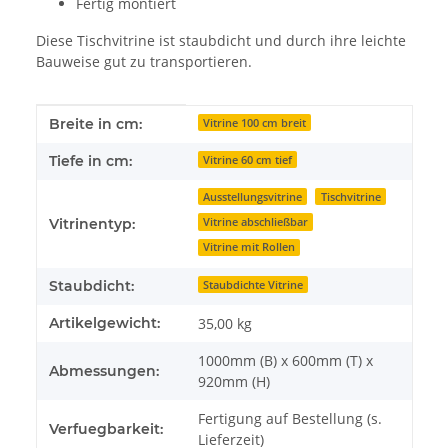
Fertig montiert
Diese Tischvitrine ist staubdicht und durch ihre leichte
Bauweise gut zu transportieren.
Produkteigenschaft
Wert
Breite in cm:
Vitrine 100 cm breit
Tiefe in cm:
Vitrine 60 cm tief
Ausstellungsvitrine
Tischvitrine
Vitrine abschließbar
Vitrinentyp:
Vitrine mit Rollen
Staubdicht:
Staubdichte Vitrine
Artikelgewicht:
35,00
kg
1000mm (B) x 600mm (T) x
Abmessungen:
920mm (H)
Fertigung auf Bestellung (s.
Verfuegbarkeit:
Lieferzeit)