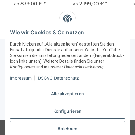
Glasvitrine mit Unterbau
staubdicht mit Sockel
Au
ab
879,00 €
*
ab
2.199,00 €
*
Alu Silber abschließbar
und Blende
Präs
Si
Wie wir Cookies & Co nutzen
Durch Klicken auf „Alle akzeptieren“ gestatten Sie den
Einsatz folgender Dienste auf unserer Website: YouTube.
Sie können die Einstellung jederzeit ändern (Fingerabdruck-
Icon links unten). Weitere Details finden Sie unter
Kontakt & Rechtliches
Konfigurieren
und in unserer
Datenschutzerklärung
.
Weitere Informationen
Impressum
|
DSGVO Datenschutz
Alle akzeptieren
Vertrag widerrufen
Konfigurieren
* Alle Preise zzgl. gesetzlicher USt., zzgl.
Versand
© Vitrinenshop GmbH
Besucherzähler: 3029339
*Hinweis: Wir beliefern
Ablehnen
nur gewerbliche Kunden, daher sind unsere Preise ohne MWSt/USt