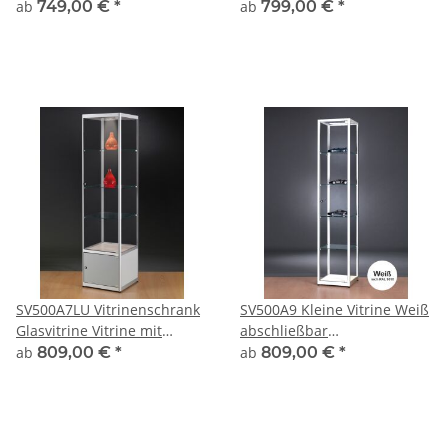
Ausstellungsvitrine
Präsentationsvitrine Alu
ab
749,00 €
*
ab
799,00 €
*
Präsentationsvitrine
Silber abschließbar
abschließbar Alu
SV500A7LU Vitrinenschrank
SV500A9 Kleine Vitrine Weiß
Glasvitrine Vitrine mit
abschließbar
Unterschrank
Ausstellungsvitrine
ab
809,00 €
*
ab
809,00 €
*
Ausstellungsvitrine
Präsentationsvitrine aus
Beleuchtung abschließbar
Glas und Alu