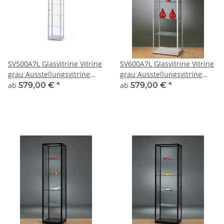
SV500A7L Glasvitrine Vitrine
SV600A7L Glasvitrine Vitrine
grau Ausstellungsvitrine
grau Ausstellungsvitrine
Präsentationsvitrine Alu
Präsentationsvitrine Alu
ab
579,00 €
*
ab
579,00 €
*
Silber mit Beleuchtung
Silber mit Beleuchtung
abschließbar
abschließbar