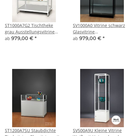
ST1000A7G2 Tischtheke
SV1000A0 Vitrine schwarz
grau Ausstellungsvitrine
Glasvitrine
Präsentationsvitrine Alu
Ausstellungsvitrine
ab
979,00 €
*
ab
979,00 €
*
Silber abschließbar
Präsentationsvitrine
abschließbar Alu
ST1200A7SU Staubdichte
SV500A9U Kleine Vitrine