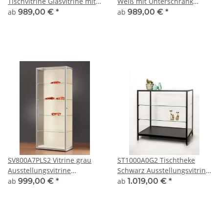
Tischvitrine Glasvitrine mit
Weiß mit Unterschrank
Unterbau Alu Silber
Schrankvitrine abschließbar
ab
989,00 €
*
ab
989,00 €
*
abschließbar
aus Glas und Alu
SV800A7PLS2 Vitrine grau
ST1000A0G2 Tischtheke
Ausstellungsvitrine
Schwarz Ausstellungsvitrine
Präsentationsvitrine Alu
Präsentationsvitrine Alu
ab
999,00 €
*
ab
1.019,00 €
*
Silber mit LED-Strips
abschließbar
abschließbar