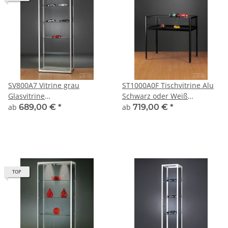
SV800A7 Vitrine grau
ST1000A0F Tischvitrine Alu
Glasvitrine
Schwarz oder Weiß
Ausstellungsvitrine
abschließbar
ab
689,00 €
*
ab
719,00 €
*
Präsentationsvitrine
abschließbar Alu Silber
TOP