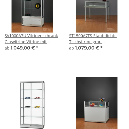
SV1000A7U Vitrinenschrank
ST1500A7FS Staubdichte
Glasvitrine Vitrine mit
Tischvitrine grau
Unterschrank grau alu
Ausstellungsvitrine
ab
1.049,00 €
*
ab
1.079,00 €
*
silber Glasvitrine
Präsentationsvitrine Alu
Ausstellungsvitrine
Silber abschließbar
Präsentationsvitrine
abschließbar
Vitrinenschrank