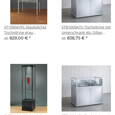
ST1000A7FS Staubdichte
STB1000A7U Tischvitrine mit
Tischvitrine grau
Unterschrank Alu Silber
Ausstellungsvitrine
abschließbar
ab
829,00 €
*
ab
838,75 €
*
Präsentationsvitrine Alu
Silber abschließbar