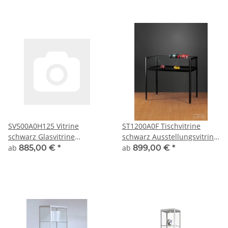
SV500A0H125 Vitrine
ST1200A0F Tischvitrine
schwarz Glasvitrine
schwarz Ausstellungsvitrine
Ausstellungsvitrine
Präsentationsvitrine Alu
ab
885,00 €
*
ab
899,00 €
*
Präsentationsvitrine
abschließbar
abschließbar Alu H:120cm