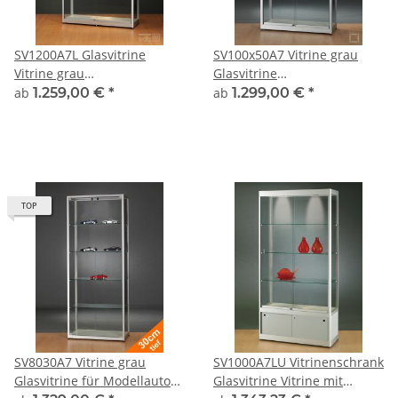
SV1200A7L Glasvitrine
SV100x50A7 Vitrine grau
Vitrine grau
Glasvitrine
Ausstellungsvitrine
Ausstellungsvitrine
ab
1.259,00 €
*
ab
1.299,00 €
*
Präsentationsvitrine Alu
Präsentationsvitrine
Silber mit Beleuchtung
abschließbar Alu Silber
abschließbar
TOP
SV8030A7 Vitrine grau
SV1000A7LU Vitrinenschrank
Glasvitrine für Modellautos
Glasvitrine Vitrine mit