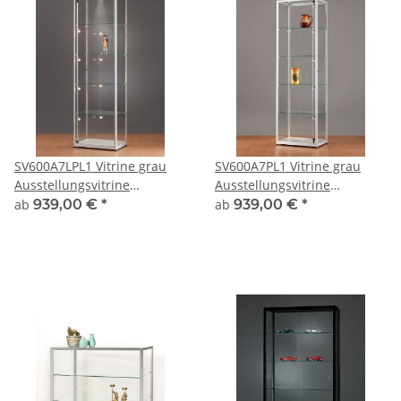
SV600A7LPL1 Vitrine grau
SV600A7PL1 Vitrine grau
Ausstellungsvitrine
Ausstellungsvitrine
Präsentationsvitrine Alu
Präsentationsvitrine Alu
ab
939,00 €
*
ab
939,00 €
*
Silber mit Beleuchtung
Silber mit Beleuchtung
abschließbar
abschließbar