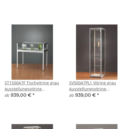
Präsentationsvitrine Alu
Präsentationsvitrine aus
Silber abschließbar
Glas und Alu
ST1500A7F Tischvitrine grau
SV500A7PL1 Vitrine grau
Ausstellungsvitrine
Ausstellungsvitrine
Präsentationsvitrine Alu
Präsentationsvitrine Alu
ab
939,00 €
*
ab
939,00 €
*
Silber abschließbar
Silber mit Beleuchtung
abschließbar