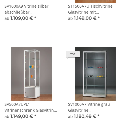
SV1000A9 Vitrine silber
ST1500A7U Tischvitrine
abschließbar
Glasvitrine mit
Ausstellungsvitrine
Unterschrank Alu Silber
ab
1.109,00 €
*
ab
1.149,00 €
*
Präsentationsvitrine aus
abschließbar
Glas und Alu
TOP
SV500A7UPL1
SV1000A7 Vitrine grau
Vitrinenschrank Glasvitrine
Glasvitrine
Vitrine mit Unterschrank
Ausstellungsvitrine
ab
1.149,00 €
*
ab
1.180,49 €
*
Ausstellungsvitrine
Präsentationsvitrine