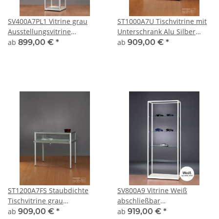
SV400A7PL1 Vitrine grau
ST1000A7U Tischvitrine mit
Ausstellungsvitrine
Unterschrank Alu Silber
Präsentationsvitrine Alu
abschließbar
ab
899,00 €
*
ab
909,00 €
*
Silber mit Beleuchtung
abschließbar
ST1200A7FS Staubdichte
SV800A9 Vitrine Weiß
Tischvitrine grau
abschließbar
Ausstellungsvitrine
Ausstellungsvitrine
ab
909,00 €
*
ab
919,00 €
*