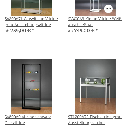
SV800A7L Glasvitrine Vitrine
SV400A9 Kleine Vitrine Weiß
grau Ausstellungsvitrine
abschließbar
Präsentationsvitrine Alu
Ausstellungsvitrine
ab
739,00 €
*
ab
749,00 €
*
Silber mit Beleuchtung
Präsentationsvitrine aus
abschließbar
Glas und Alu
SV800A0 Vitrine schwarz
ST1200A7F Tischvitrine grau
Glasvitrine
Ausstellungsvitrine