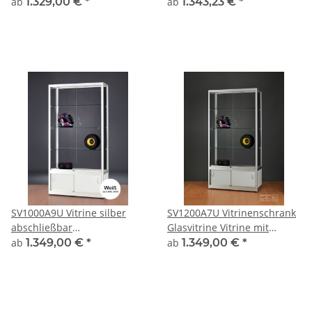
Präsentationsvitrine
Unterschrank
ab
1.329,00 €
*
ab
1.343,23 €
*
abschließbar Alu Silber
Ausstellungsvitrine
Beleuchtung abschließbar
SV1000A9U Vitrine silber
SV1200A7U Vitrinenschrank
abschließbar
Glasvitrine Vitrine mit
Ausstellungsvitrine
Unterschrank grau alu
ab
1.349,00 €
*
ab
1.349,00 €
*
Präsentationsvitrine aus
silber Glasvitrine
Glas und Alu
Ausstellungsvitrine
Präsentationsvitrine
abschließbar