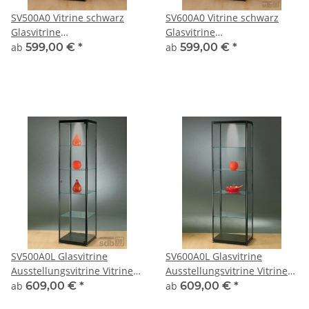
SV500A0 Vitrine schwarz
SV600A0 Vitrine schwarz
Glasvitrine
Glasvitrine
Ausstellungsvitrine
Ausstellungsvitrine
ab
599,00 €
*
ab
599,00 €
*
Präsentationsvitrine
Präsentationsvitrine
abschließbar Alu
abschließbar Alu
SV500A0L Glasvitrine
SV600A0L Glasvitrine
Ausstellungsvitrine Vitrine
Ausstellungsvitrine Vitrine
Schwarz mit Beleuchtung
Schwarz mit Beleuchtung
ab
609,00 €
*
ab
609,00 €
*
abschließbar
abschließbar