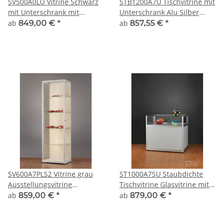
SV500A0LU Vitrine Schwarz
STB1200A7U Tischvitrine mit
mit Unterschrank mit
Unterschrank Alu Silber
Beleuchtung
abschließbar
ab
849,00 €
*
ab
857,55 €
*
SV600A7PLS2 Vitrine grau
ST1000A7SU Staubdichte
Ausstellungsvitrine
Tischvitrine Glasvitrine mit
Präsentationsvitrine Alu
Unterbau Alu Silber
ab
859,00 €
*
ab
879,00 €
*
Silber mit LED-Strips
abschließbar
abschließbar