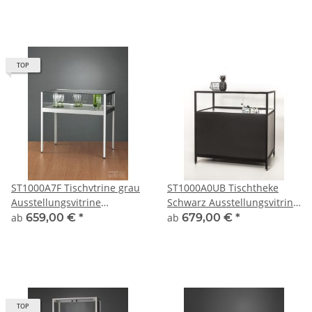
TOP
ST1000A7F Tischvtrine grau
ST1000A0UB Tischtheke
Ausstellungsvitrine
Schwarz Ausstellungsvitrine
Präsentationsvitrine Alu
Unterbau offen Glasteil
ab
659,00 €
*
ab
679,00 €
*
Silber abschließbar
abschließbar
TOP