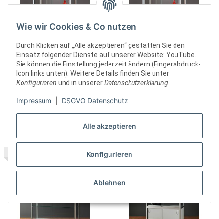
Wie wir Cookies & Co nutzen
Durch Klicken auf „Alle akzeptieren“ gestatten Sie den
Einsatz folgender Dienste auf unserer Website: YouTube.
Sie können die Einstellung jederzeit ändern (Fingerabdruck-
SV1000A7PL2 Vitrine grau
SV1000A7PL2DT Vitrine grau
Icon links unten). Weitere Details finden Sie unter
Ausstellungsvitrine
Ausstellungsvitrine
Konfigurieren
und in unserer
Datenschutzerklärung
.
Präsentationsvitrine Alu
Präsentationsvitrine Alu
ab
1.599,00 €
*
ab
1.599,00 €
*
Silber mit Beleuchtung
Silber mit Beleuchtung
Impressum
|
DSGVO Datenschutz
abschließbar
abschließbar
Alle akzeptieren
TOP
Konfigurieren
Ablehnen