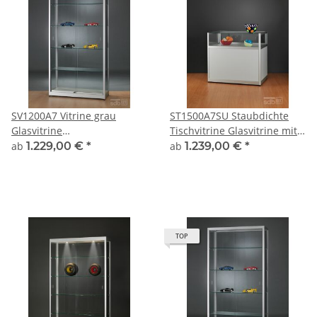
SV1200A7 Vitrine grau
ST1500A7SU Staubdichte
Glasvitrine
Tischvitrine Glasvitrine mit
Ausstellungsvitrine
Unterbau Alu Silber
ab
1.229,00 €
*
ab
1.239,00 €
*
Präsentationsvitrine
abschließbar
abschließbar Alu Silber
TOP