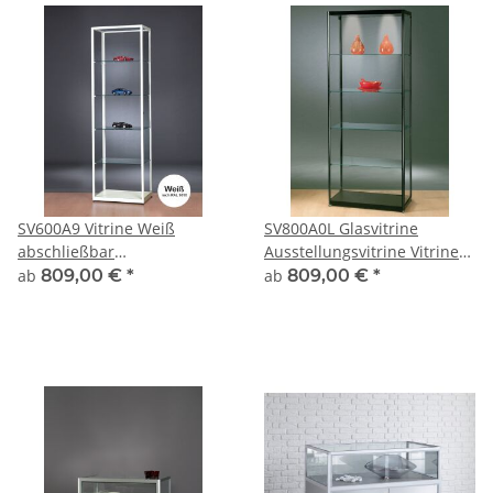
SV600A9 Vitrine Weiß
SV800A0L Glasvitrine
abschließbar
Ausstellungsvitrine Vitrine
Ausstellungsvitrine
Schwarz mit Beleuchtung
ab
809,00 €
*
ab
809,00 €
*
Präsentationsvitrine aus
abschließbar
Glas und Alu