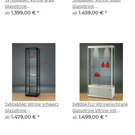
Glasvitrine
Glasvitrine
Ausstellungsvitrine
Ausstellungsvitrine
ab
1.399,00 €
*
ab
1.459,00 €
*
Präsentationsvitrine
Präsentationsvitrine
abschließbar Alu Silber
abschließbar Alu 60x60
SV60x60A0 Vitrine schwarz
SV800A7LU Vitrinenschrank
Glasvitrine
Glasvitrine Vitrine mit
Ausstellungsvitrine
Unterschrank
ab
1.479,00 €
*
ab
1.499,00 €
*
Präsentationsvitrine
Ausstellungsvitrine
abschließbar Alu 60x60
Beleuchtung abschließbar