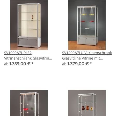
Vitrinenschrank
SV1000A7UPLS2
SV1200A7LU Vitrinenschrank
Vitrinenschrank Glasvitrine
Glasvitrine Vitrine mit
Vitrine mit Unterschrank
Unterschrank
ab
1.359,00 €
*
ab
1.379,00 €
*
LED-Strips abschließbar
Ausstellungsvitrine
Beleuchtung abschließbar