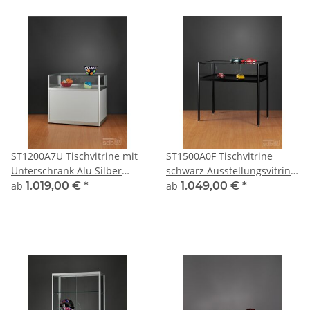
ST1200A7U Tischvitrine mit
ST1500A0F Tischvitrine
Unterschrank Alu Silber
schwarz Ausstellungsvitrine
abschließbar
Präsentationsvitrine Alu
ab
1.019,00 €
*
ab
1.049,00 €
*
abschließbar 150cm breit
150 x 60