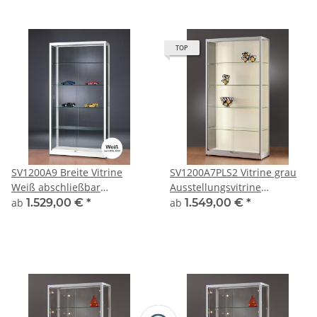
TOP
SV1200A9 Breite Vitrine
SV1200A7PLS2 Vitrine grau
Weiß abschließbar
Ausstellungsvitrine
Ausstellungsvitrine
Präsentationsvitrine Alu
ab
1.529,00 €
*
ab
1.549,00 €
*
Präsentationsvitrine aus
Silber mit LED-Strips
Glas und Alu
abschließbar