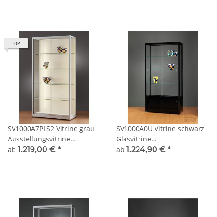
Beleuchtung abschließbar
abschließbar Alu Silber
TOP
SV1000A7PLS2 Vitrine grau
SV1000A0U Vitrine schwarz
Ausstellungsvitrine
Glasvitrine
Präsentationsvitrine Alu
Ausstellungsvitrine
ab
1.219,00 €
*
ab
1.224,90 €
*
Silber mit LED-Strips
Präsentationsvitrine
abschließbar
abschließbar Alu