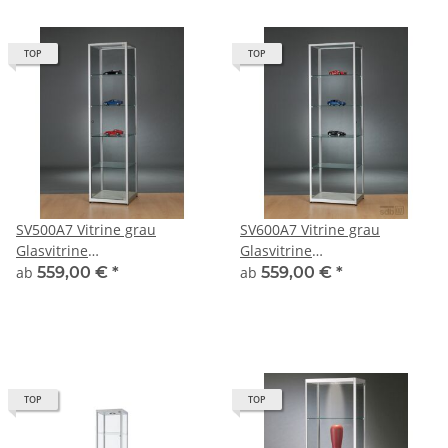
TOP
TOP
SV500A7 Vitrine grau
SV600A7 Vitrine grau
Glasvitrine
Glasvitrine
Ausstellungsvitrine
Ausstellungsvitrine
ab
559,00 €
*
ab
559,00 €
*
Präsentationsvitrine
Präsentationsvitrine
abschließbar Alu Silber
abschließbar Alu Silber
TOP
TOP