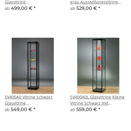
Glasvitrine
grau Ausstellungsvitrine
Ausstellungsvitrine
Präsentationsvitrine Alu
ab
499,00 €
*
ab
529,00 €
*
Präsentationsvitrine
Silber mit Beleuchtung
abschließbar Alu Silber
abschließbar
SV400A0 Vitrine schwarz
SV400A0L Glasvitrine Kleine
Glasvitrine
Vitrine Schwarz mit
Ausstellungsvitrine
Beleuchtung abschließbar
ab
549,00 €
*
ab
559,00 €
*
Präsentationsvitrine
abschließbar Alu