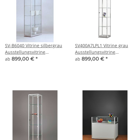
SV-B6040 Vitrine silbergrau
SV400A7LPL1 Vitrine grau
Ausstellungsvitrine
Ausstellungsvitrine
Präsentationsvitrine Alu
Präsentationsvitrine Alu
ab
899,00 €
*
ab
899,00 €
*
Silber abschließbar
Silber mit Beleuchtung
abschließbar