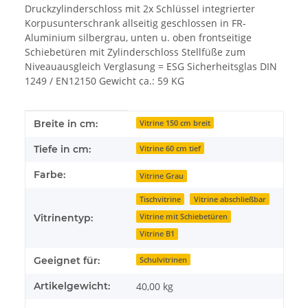
Druckzylinderschloss mit 2x Schlüssel integrierter
Korpusunterschrank allseitig geschlossen in FR-
Aluminium silbergrau, unten u. oben frontseitige
Schiebetüren mit Zylinderschloss Stellfüße zum
Niveauausgleich Verglasung = ESG Sicherheitsglas DIN
1249 / EN12150 Gewicht ca.: 59 KG
Produkteigenschaft
Wert
Breite in cm:
Vitrine 150 cm breit
Tiefe in cm:
Vitrine 60 cm tief
Farbe:
Vitrine Grau
Tischvitrine
Vitrine abschließbar
Vitrine mit Schiebetüren
Vitrinentyp:
Vitrine B1
Geeignet für:
Schulvitrinen
Artikelgewicht:
40,00
kg