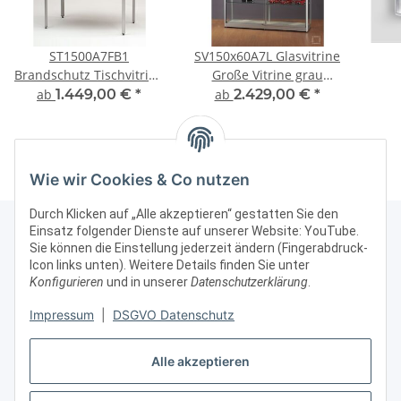
ST1500A7FB1
SV150x60A7L Glasvitrine
Brandschutz Tischvitrine
Große Vitrine grau
abschließbar Glas Alu
Ausstellungsvitrine
ab
1.449,00 €
*
ab
2.429,00 €
*
Silber
Präsentationsvitrine Alu
Silber mit Beleuchtung
abschließbar
Wie wir Cookies & Co nutzen
Durch Klicken auf „Alle akzeptieren“ gestatten Sie den
Einsatz folgender Dienste auf unserer Website: YouTube.
Sie können die Einstellung jederzeit ändern (Fingerabdruck-
Icon links unten). Weitere Details finden Sie unter
Kontakt & Rechtliches
Konfigurieren
und in unserer
Datenschutzerklärung
.
Weitere Informationen
Impressum
|
DSGVO Datenschutz
Alle akzeptieren
Vertrag widerrufen