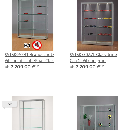
SV1500A7B1 Brandschutz
SV150x50A7L Glasvitrine
Vitrine abschließbar Glas
Große Vitrine grau
Alu Silber
Ausstellungsvitrine
ab
2.209,00 €
*
ab
2.209,00 €
*
Präsentationsvitrine Alu
Silber mit Beleuchtung
abschließbar
TOP