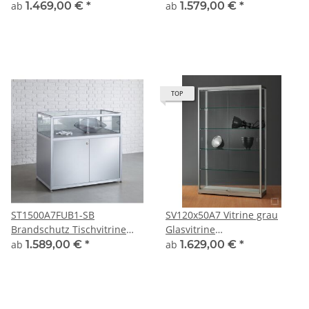
Ausstellungsvitrine
Alu Silber
ab
1.469,00 €
*
ab
1.579,00 €
*
Präsentationsvitrine Alu
Silber mit Beleuchtung
abschließbar
TOP
ST1500A7FUB1-SB
SV120x50A7 Vitrine grau
Brandschutz Tischvitrine
Glasvitrine
Unterschrank
Ausstellungsvitrine
ab
1.589,00 €
*
ab
1.629,00 €
*
Sonderbeschichtung
Präsentationsvitrine
abschließbar Alu Silber