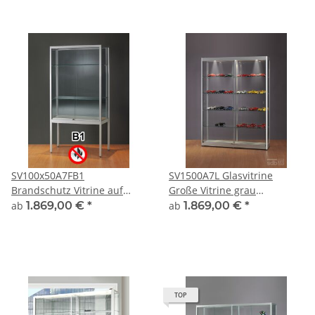
SV100x50A7FB1
SV1500A7L Glasvitrine
Brandschutz Vitrine auf
Große Vitrine grau
Beinen abschließbar Glas
Ausstellungsvitrine
ab
1.869,00 €
*
ab
1.869,00 €
*
Alu Silber mit 50cm Tiefe
Präsentationsvitrine Alu
Silber mit Beleuchtung
abschließbar
TOP