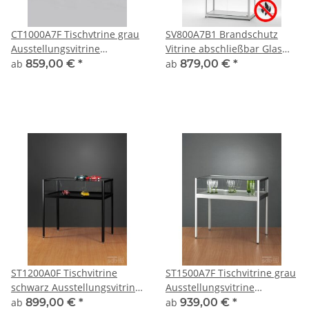
CT1000A7F Tischvtrine grau
SV800A7B1 Brandschutz
Ausstellungsvitrine
Vitrine abschließbar Glas
Präsentationsvitrine Alu
Alu Silber
ab
859,00 €
*
ab
879,00 €
*
Glas UV-verklebt
abschließbar
ST1200A0F Tischvitrine
ST1500A7F Tischvitrine grau
schwarz Ausstellungsvitrine
Ausstellungsvitrine
Präsentationsvitrine Alu
Präsentationsvitrine Alu
ab
899,00 €
*
ab
939,00 €
*