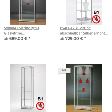
SV800A7 Vitrine grau
BV400A7B1 Vitrine
Glasvitrine
abschließbar Silber erhöht
Ausstellungsvitrine
auf kurzen Beinen
ab
689,00 €
*
ab
729,00 €
*
Präsentationsvitrine
abschließbar Alu Silber
TOP