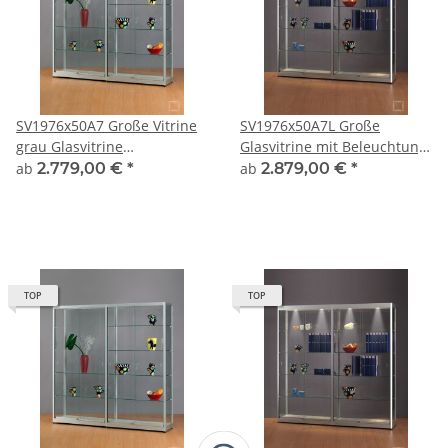
SV1976x50A7 Große Vitrine
SV1976x50A7L Große
grau Glasvitrine
Glasvitrine mit Beleuchtung
Ausstellungsvitrine
grau Glasvitrine
ab
2.779,00 €
*
ab
2.879,00 €
*
Präsentationsvitrine
Ausstellungsvitrine
abschließbar Alu Silber
Präsentationsvitrine
abschließbar Alu Silber
TOP
TOP