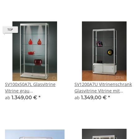
Beleuchtung abschließbar
TOP
SV100x50A7L Glasvitrine
SV1200A7U Vitrinenschrank
Vitrine grau
Glasvitrine Vitrine mit
Ausstellungsvitrine
Unterschrank grau alu
ab
1.349,00 €
*
ab
1.349,00 €
*
Präsentationsvitrine Alu
silber Glasvitrine
Silber mit Beleuchtung
Ausstellungsvitrine
abschließbar
Präsentationsvitrine
abschließbar
Vitrinenschrank