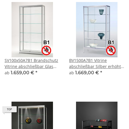
SV100x50A7B1 Brandschutz
BV1500A7B1 Vitrine
Vitrine abschließbar Glas
abschließbar Silber erhöht
Alu Silber mit 50cm Tiefe
auf kurzen Beinen
ab
1.659,00 €
*
ab
1.669,00 €
*
TOP