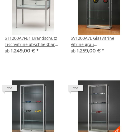
ST1200A7FB1 Brandschutz
SV1200A7L Glasvitrine
Tischvitrine abschließbar
Vitrine grau
Glas Alu Silber
Ausstellungsvitrine
ab
1.249,00 €
*
ab
1.259,00 €
*
Präsentationsvitrine Alu
Silber mit Beleuchtung
abschließbar
TOP
TOP