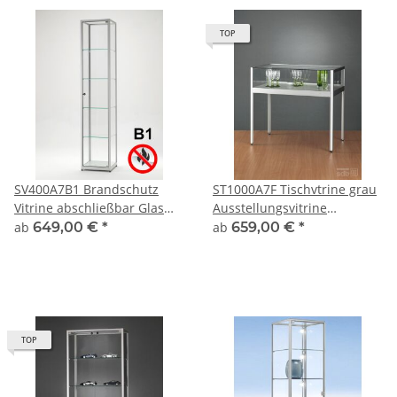
TOP
SV400A7B1 Brandschutz
ST1000A7F Tischvtrine grau
Vitrine abschließbar Glas
Ausstellungsvitrine
Alu Silber
Präsentationsvitrine Alu
ab
649,00 €
*
ab
659,00 €
*
Silber abschließbar
TOP