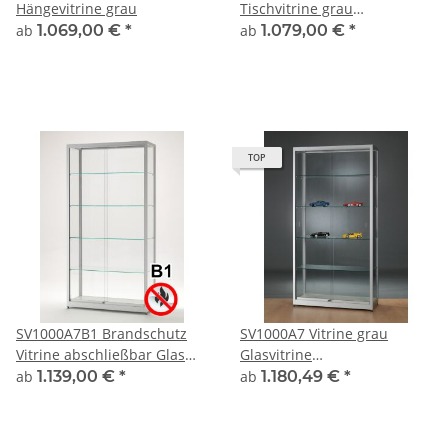
Hängevitrine grau
Tischvitrine grau
Ausstellungsvitrine
ab
1.069,00 €
*
ab
1.079,00 €
*
Präsentationsvitrine Alu
Silber abschließbar
TOP
SV1000A7B1 Brandschutz
SV1000A7 Vitrine grau
Vitrine abschließbar Glas
Glasvitrine
Alu Silber
Ausstellungsvitrine
ab
1.139,00 €
*
ab
1.180,49 €
*
Präsentationsvitrine
abschließbar Alu Silber