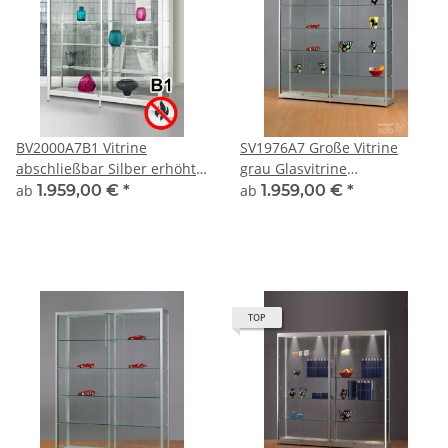
BV2000A7B1 Vitrine
SV1976A7 Große Vitrine
abschließbar Silber erhöht
grau Glasvitrine
auf kurzen Beinen
Ausstellungsvitrine
ab
1.959,00 €
*
ab
1.959,00 €
*
Präsentationsvitrine
abschließbar Alu Silber
TOP