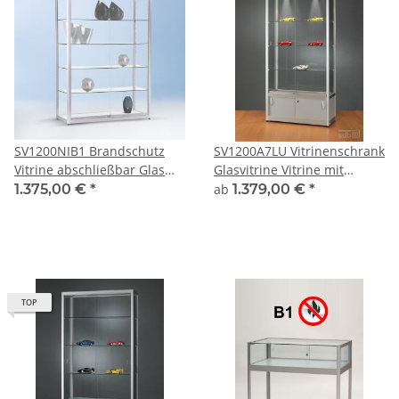
SV1200NIB1 Brandschutz
SV1200A7LU Vitrinenschrank
Vitrine abschließbar Glas
Glasvitrine Vitrine mit
Alu Silber
Unterschrank
1.375,00 €
*
ab
1.379,00 €
*
Ausstellungsvitrine
Beleuchtung abschließbar
TOP