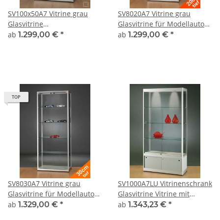
SV100x50A7 Vitrine grau
SV8020A7 Vitrine grau
Glasvitrine
Glasvitrine für Modellautos
Ausstellungsvitrine
Präsentationsvitrine
ab
1.299,00 €
*
ab
1.299,00 €
*
Präsentationsvitrine
abschließbar Alu Silber
abschließbar Alu Silber
TOP
SV8030A7 Vitrine grau
SV1000A7LU Vitrinenschrank
Glasvitrine für Modellautos
Glasvitrine Vitrine mit
Präsentationsvitrine
Unterschrank
ab
1.329,00 €
*
ab
1.343,23 €
*
abschließbar Alu Silber
Ausstellungsvitrine