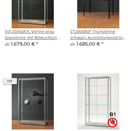
SV120x50A7L Vitrine grau
ST2000A0F Tischvitrine
Glasvitrine mit Beleuchtung
schwarz Ausstellungsvitrine
Ausstellungsvitrine
Präsentationsvitrine Alu
ab
1.679,00 €
*
ab
1.685,00 €
*
Präsentationsvitrine
abschließbar 200cm breit
abschließbar Alu Silber
150 x 60
TOP