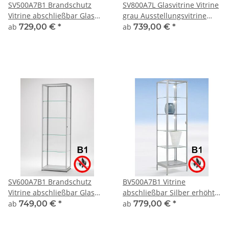
SV500A7B1 Brandschutz
SV800A7L Glasvitrine Vitrine
Vitrine abschließbar Glas
grau Ausstellungsvitrine
Alu Silber
Präsentationsvitrine Alu
ab
729,00 €
*
ab
739,00 €
*
Silber mit Beleuchtung
abschließbar
SV600A7B1 Brandschutz
BV500A7B1 Vitrine
Vitrine abschließbar Glas
abschließbar Silber erhöht
Alu Silber
auf kurzen Beinen
ab
749,00 €
*
ab
779,00 €
*