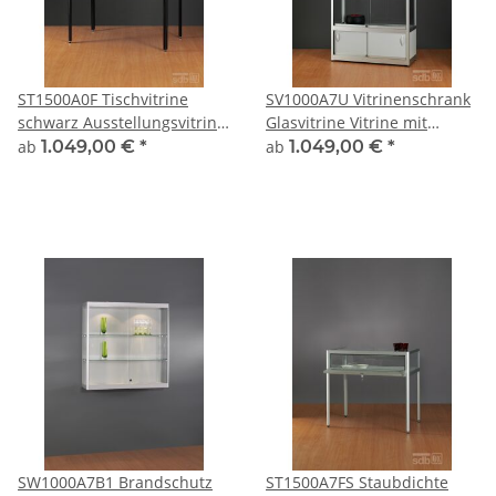
ST1500A0F Tischvitrine
SV1000A7U Vitrinenschrank
schwarz Ausstellungsvitrine
Glasvitrine Vitrine mit
Präsentationsvitrine Alu
Unterschrank grau alu
ab
1.049,00 €
*
ab
1.049,00 €
*
abschließbar 150cm breit
silber Glasvitrine
150 x 60
Ausstellungsvitrine
Präsentationsvitrine
abschließbar
Vitrinenschrank
SW1000A7B1 Brandschutz
ST1500A7FS Staubdichte