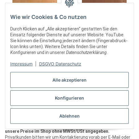
SV1976x60A7 Große Vitrine
SV1976x60A7L Große
grau Glasvitrine
Glasvitrine mit Beleuchtung
Wie wir Cookies & Co nutzen
Ausstellungsvitrine
grau Glasvitrine
ab
2.979,00 €
*
ab
3.079,00 €
*
Präsentationsvitrine
Ausstellungsvitrine
Durch Klicken auf „Alle akzeptieren“ gestatten Sie den
abschließbar Alu Silber
Präsentationsvitrine
Einsatz folgender Dienste auf unserer Website: YouTube.
abschließbar Alu Silber
Sie können die Einstellung jederzeit ändern (Fingerabdruck-
Icon links unten). Weitere Details finden Sie unter
Konfigurieren
und in unserer
Datenschutzerklärung
.
Impressum
|
DSGVO Datenschutz
Artikel 1 - 76 von 76
Alle akzeptieren
Standard Modelle
Konfigurieren
Vitrinen für den gewerblichen Bedarf
Ablehnen
Wir beliefern hauptsächlich gewerbliche Kunden,
daher sind
unsere Preise im Shop ohne MWSt/USt angegeben.
Privatkunden bitten wir um Kontaktierung vorab per E-Mail oder