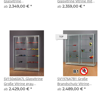
Glasvitrine
Glasvitrine Vitrine mit
Ausstellungsvitrine
Unterschrank
ab
2.349,00 €
*
ab
2.359,00 €
*
Präsentationsvitrine
Ausstellungsvitrine
abschließbar Alu Silber
Beleuchtung abschließbar
TOP
SV150x60A7L Glasvitrine
SV1976A7B1 Große
Große Vitrine grau
Brandschutz Vitrine
Ausstellungsvitrine
abschließbar Glas Alu Silber
ab
2.429,00 €
*
ab
2.489,00 €
*
Präsentationsvitrine Alu
Silber mit Beleuchtung
abschließbar