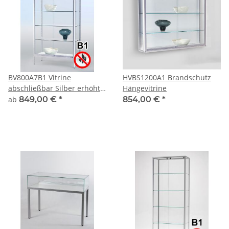
BV800A7B1 Vitrine
HVBS1200A1 Brandschutz
abschließbar Silber erhöht
Hängevitrine
auf kurzen Beinen
ab
849,00 €
*
854,00 €
*