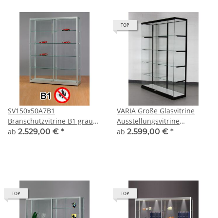
TOP
SV150x50A7B1
VARIA Große Glasvitrine
Branschutzvitrine B1 grau
Ausstellungsvitrine
Glasvitrine
abschließbar mit
ab
2.529,00 €
*
ab
2.599,00 €
*
Ausstellungsvitrine
Fachbodenkonsolen
Präsentationsvitrine
abschließbar Alu Silber
TOP
TOP