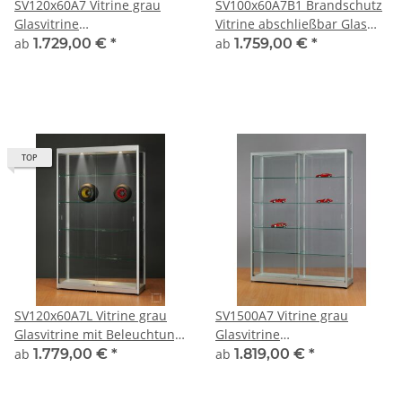
SV120x60A7 Vitrine grau
SV100x60A7B1 Brandschutz
Glasvitrine
Vitrine abschließbar Glas
Ausstellungsvitrine
Alu Silber mit 60cm Tiefe
ab
1.729,00 €
*
ab
1.759,00 €
*
Präsentationsvitrine
abschließbar Alu Silber
TOP
SV120x60A7L Vitrine grau
SV1500A7 Vitrine grau
Glasvitrine mit Beleuchtung
Glasvitrine
Ausstellungsvitrine
Ausstellungsvitrine
ab
1.779,00 €
*
ab
1.819,00 €
*
Präsentationsvitrine
Präsentationsvitrine
abschließbar Alu Silber
abschließbar Alu Silber