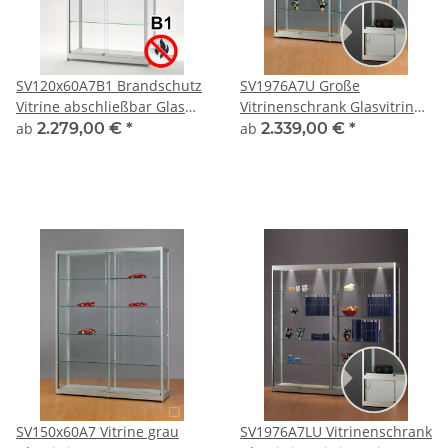
SV120x60A7B1 Brandschutz
SV1976A7U Große
Vitrine abschließbar Glas
Vitrinenschrank Glasvitrine
Alu Silber mit 60cm Tiefe
Vitrine mit Unterschrank
ab
2.279,00 €
*
ab
2.339,00 €
*
grau alu silber Glasvitrine
Ausstellungsvitrine
Präsentationsvitrine
abschließbar
Vitrinenschrank
SV150x60A7 Vitrine grau
SV1976A7LU Vitrinenschrank