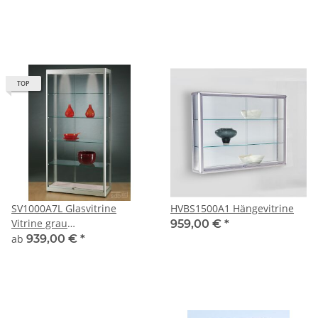
abschließbar
Silber abschließbar
TOP
SV1000A7L Glasvitrine
HVBS1500A1 Hängevitrine
Vitrine grau
959,00 €
*
Ausstellungsvitrine
ab
939,00 €
*
Präsentationsvitrine Alu
Silber mit Beleuchtung
abschließbar