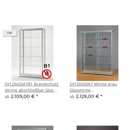
Ausstellungsvitrine
silber Glasvitrine
Beleuchtung abschließbar
Ausstellungsvitrine
Präsentationsvitrine
abschließbar
Vitrinenschrank
TOP
SV120x50A7B1 Brandschutz
SV150x50A7 Vitrine grau
Vitrine abschließbar Glas
Glasvitrine
Alu Silber mit 50cm Tiefe
Ausstellungsvitrine
ab
2.109,00 €
*
ab
2.129,00 €
*
Präsentationsvitrine
abschließbar Alu Silber