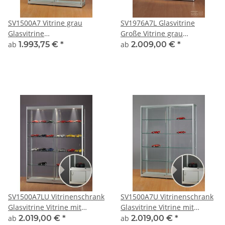
SV1500A7 Vitrine grau
SV1976A7L Glasvitrine
Glasvitrine
Große Vitrine grau
Ausstellungsvitrine
Ausstellungsvitrine
ab
1.993,75 €
*
ab
2.009,00 €
*
Präsentationsvitrine
Präsentationsvitrine Alu
abschließbar Alu Silber
Silber mit Beleuchtung
abschließbar
SV1500A7LU Vitrinenschrank
SV1500A7U Vitrinenschrank
Glasvitrine Vitrine mit
Glasvitrine Vitrine mit
Unterschrank
Unterschrank grau alu
ab
2.019,00 €
*
ab
2.019,00 €
*