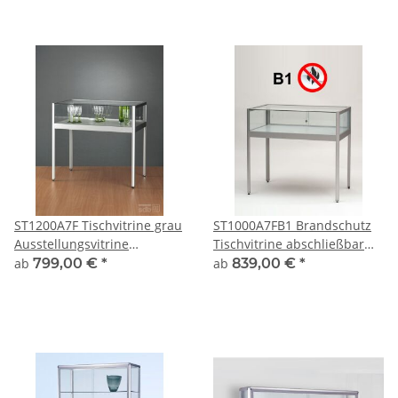
ST1200A7F Tischvitrine grau
ST1000A7FB1 Brandschutz
Ausstellungsvitrine
Tischvitrine abschließbar
Präsentationsvitrine Alu
Glas Alu Silber
ab
799,00 €
*
ab
839,00 €
*
Silber abschließbar