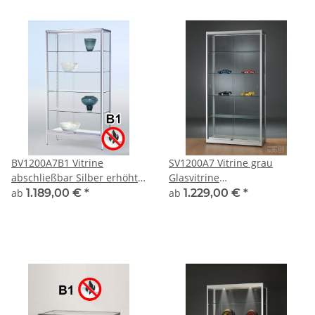
BV1200A7B1 Vitrine
SV1200A7 Vitrine grau
abschließbar Silber erhöht
Glasvitrine
auf kurzen Beinen
Ausstellungsvitrine
ab
1.189,00 €
*
ab
1.229,00 €
*
Präsentationsvitrine
abschließbar Alu Silber