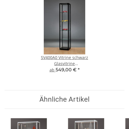
SV400A0 Vitrine schwarz
Glasvitrine
Ausstellungsvitrine
ab
549,00 €
*
Präsentationsvitrine
abschließbar Alu
Ähnliche Artikel