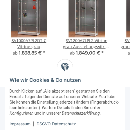
SV1000A7PL2DT-C
SV1200A7LPL2 Vitrine
SV
Vitrine grau
grau Ausstellungsvitrine
grau
Ausstellungsvitrine
Präsentationsvitrine Alu
Präs
ab
1.838,85 €
*
ab
1.849,00 €
*
Präsentationsvitrine Alu
Silber mit Beleuchtung
Sil
Silber mit Beleuchtung
abschließbar
abschließbar
Wie wir Cookies & Co nutzen
Durch Klicken auf „Alle akzeptieren“ gestatten Sie den
Einsatz folgender Dienste auf unserer Website: YouTube.
Sie können die Einstellung jederzeit ändern (Fingerabdruck-
Icon links unten). Weitere Details finden Sie unter
Kontakt & Rechtliches
Konfigurieren
und in unserer
Datenschutzerklärung
.
Impressum
|
DSGVO Datenschutz
Weitere Informationen