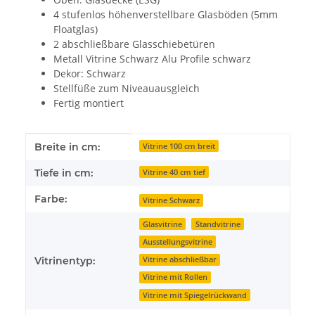
4 stufenlos höhenverstellbare Glasböden (5mm
Floatglas)
2 abschließbare Glasschiebetüren
Metall Vitrine Schwarz Alu Profile schwarz
Dekor: Schwarz
Stellfüße zum Niveauausgleich
Fertig montiert
Produkteigenschaft
Wert
Breite in cm:
Vitrine 100 cm breit
Tiefe in cm:
Vitrine 40 cm tief
Farbe:
Vitrine Schwarz
Glasvitrine
Standvitrine
Ausstellungsvitrine
Vitrinentyp:
Vitrine abschließbar
Vitrine mit Rollen
Vitrine mit Spiegelrückwand