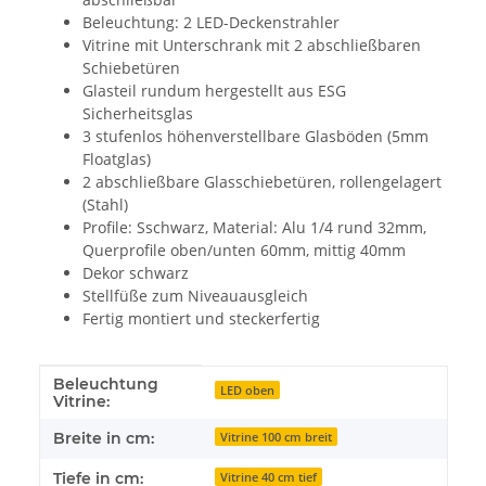
Beleuchtung: 2 LED-Deckenstrahler
Vitrine mit Unterschrank mit 2 abschließbaren
Schiebetüren
Glasteil rundum hergestellt aus ESG
Sicherheitsglas
3 stufenlos höhenverstellbare Glasböden (5mm
Floatglas)
2 abschließbare Glasschiebetüren, rollengelagert
(Stahl)
Profile: Sschwarz, Material: Alu 1/4 rund 32mm,
Querprofile oben/unten 60mm, mittig 40mm
Dekor schwarz
Stellfüße zum Niveauausgleich
Fertig montiert und steckerfertig
Beleuchtung
Produkteigenschaft
Wert
LED oben
Vitrine:
Breite in cm:
Vitrine 100 cm breit
Tiefe in cm:
Vitrine 40 cm tief