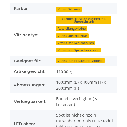
Farbe:
Vitrine Schwarz
Vitrinenschränke Vitrinen mit
Unterschrank
Ausstellungsvitrine
Vitrinentyp:
Vitrine abschließbar
Vitrine mit Schiebetüren
Vitrine mit Spiegelrückwand
Geeignet für:
Vitrine für Pokale und Modelle
Artikelgewicht:
110,00
kg
1000mm (B) x 400mm (T) x
Abmessungen:
2000mm (H)
Bauteile verfügbar ( s.
Verfuegbarkeit:
Lieferzeit)
Spot ist nicht einzeln
tauschbar (nur als LED-Modul
LED oben:
inkl. Fassung SALICETO