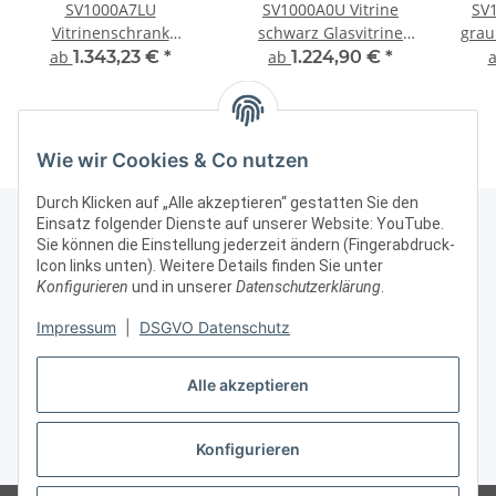
SV1000A7LU
SV1000A0U Vitrine
SV1
Vitrinenschrank
schwarz Glasvitrine
grau
Glasvitrine Vitrine mit
Ausstellungsvitrine
Präs
ab
1.343,23 €
*
ab
1.224,90 €
*
Unterschrank
Präsentationsvitrine
Sil
Ausstellungsvitrine
abschließbar Alu
Beleuchtung
abschließbar
Wie wir Cookies & Co nutzen
Durch Klicken auf „Alle akzeptieren“ gestatten Sie den
Einsatz folgender Dienste auf unserer Website: YouTube.
Sie können die Einstellung jederzeit ändern (Fingerabdruck-
Icon links unten). Weitere Details finden Sie unter
Kontakt & Rechtliches
Konfigurieren
und in unserer
Datenschutzerklärung
.
Impressum
|
DSGVO Datenschutz
Weitere Informationen
Alle akzeptieren
Vertrag widerrufen
Konfigurieren
* Alle Preise zzgl. gesetzlicher USt., zzgl.
Versand