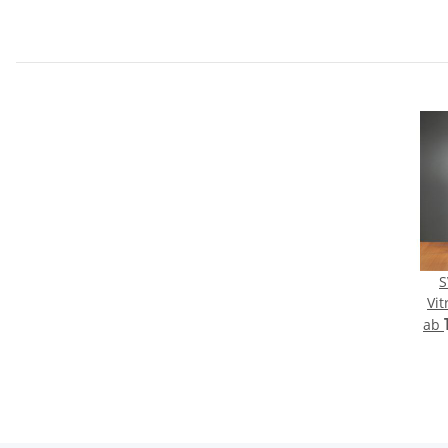
Alu Si
S
Vi
Glasvi
ab
U
Auss
B
a