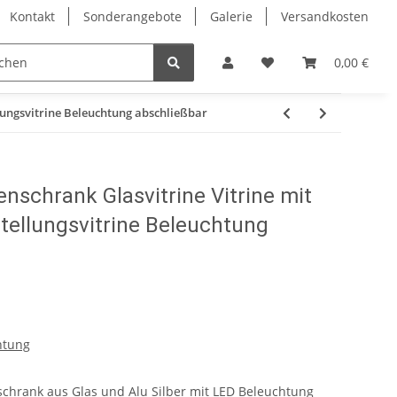
Kontakt
Sonderangebote
Galerie
Versandkosten
Eckvitrinen
Hochglanz Design Vitrinen
Vitrinenschrä
0,00 €
lungsvitrine Beleuchtung abschließbar
nschrank Glasvitrine Vitrine mit
tellungsvitrine Beleuchtung
htung
rschrank aus Glas und Alu Silber mit LED Beleuchtung