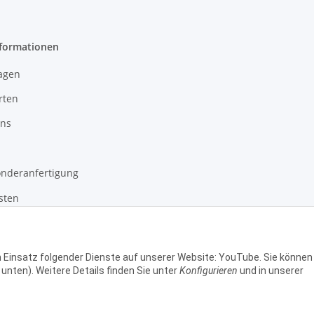
Vitrinenschr
nformationen
agen
rten
uns
onderanfertigung
sten
setzhinweise
en Einsatz folgender Dienste auf unserer Website: YouTube. Sie können
 unten). Weitere Details finden Sie unter
Konfigurieren
und in unserer