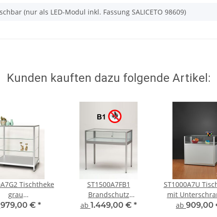
auschbar (nur als LED-Modul inkl. Fassung SALICETO 98609)
Kunden kauften dazu folgende Artikel:
A7G2 Tischtheke
ST1500A7FB1
ST1000A7U Tisch
grau
Brandschutz
mit Unterschra
tellungsvitrine
Tischvitrine
Silber abschli
b
979,00 €
*
ab
1.449,00 €
*
ab
909,00
ntationsvitrine
abschließbar Glas Alu