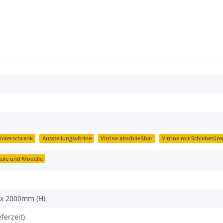
 Unterschrank
Ausstellungsvitrine
Vitrine abschließbar
Vitrine mit Schiebetüre
kale und Modelle
 x 2000mm (H)
eferzeit)