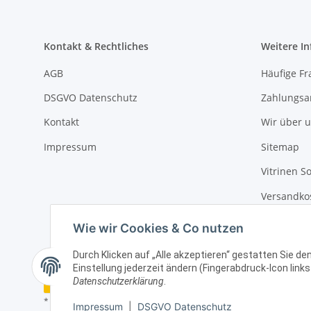
Kontakt & Rechtliches
Weitere I
AGB
Häufige Fr
DSGVO Datenschutz
Zahlungsa
Kontakt
Wir über 
Impressum
Sitemap
Vitrinen S
Versandko
Batteriege
Wie wir Cookies & Co nutzen
Durch Klicken auf „Alle akzeptieren“ gestatten Sie d
Einstellung jederzeit ändern (Fingerabdruck-Icon links
Vertrag widerrufen
Datenschutzerklärung
.
* Alle Preise zzgl. gesetzlicher USt., zzgl.
Versand
Impressum
|
DSGVO Datenschutz