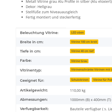
Metall Vitrine grau Alu Profile in silber (Alu eloxiert)
Dekor: Hellgrau
Stellfüße zum Niveauausgleich
Fertig montiert und steckerfertig
Produkteigenschaft
Wert
Beleuchtung Vitrine:
LED oben
Breite in cm:
Vitrine 100 cm breit
Tiefe in cm:
Vitrine 40 cm tief
Farbe:
Vitrine Grau
Vitrinenschränke Vitrinen mit
Vitrinentyp:
Schulvitrinen
Vitrine für Po
Geeignet für:
Artikelgewicht:
110,00
kg
Abmessungen:
1000mm (B) x 400mm (T)
Verfuegbarkeit:
Bauteile verfügbar ( s. Li