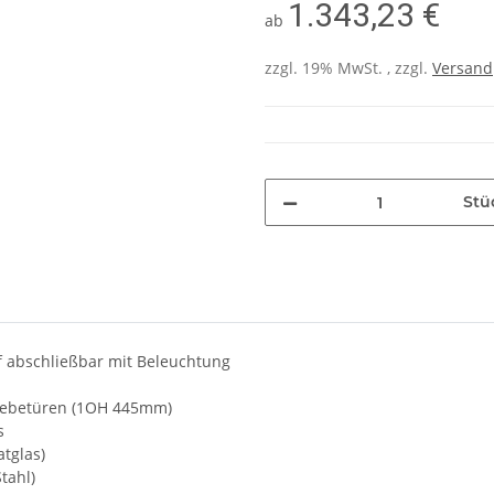
1.343,23 €
ab
zzgl. 19% MwSt. , zzgl.
Versand
Stü
ef abschließbar mit Beleuchtung
hiebetüren (1OH 445mm)
s
tglas)
tahl)