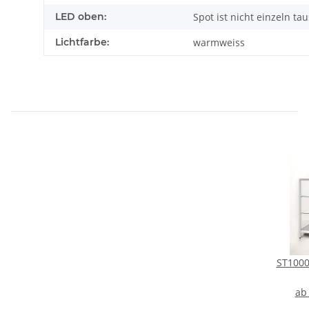
LED oben:
Spot ist nicht einzeln t
Lichtfarbe:
warmweiss
ST1000
Auss
a
Präse