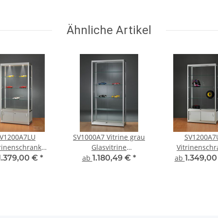
lber abschließbar
Silber
Ähnliche Artikel
V1200A7LU
SV1000A7 Vitrine grau
SV1200A7
trinenschrank
Glasvitrine
Vitrinenschr
trine Vitrine mit
Ausstellungsvitrine
Glasvitrine Vitr
1.379,00 €
*
ab
1.180,49 €
*
ab
1.349,0
nterschrank
Präsentationsvitrine
Unterschrank g
tellungsvitrine
abschließbar Alu Silber
silber Glasvit
eleuchtung
Ausstellungsvi
bschließbar
Präsentationsv
abschließb