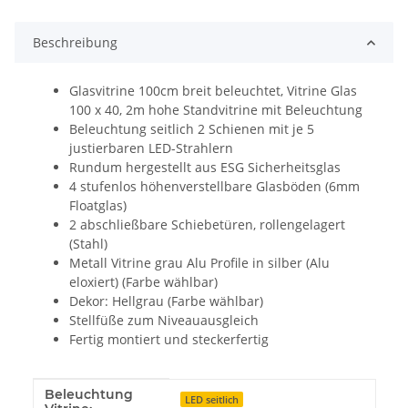
Beschreibung
Glasvitrine 100cm breit beleuchtet, Vitrine Glas
100 x 40, 2m hohe Standvitrine mit Beleuchtung
Beleuchtung seitlich 2 Schienen mit je 5
justierbaren LED-Strahlern
Rundum hergestellt aus ESG Sicherheitsglas
4 stufenlos höhenverstellbare Glasböden (6mm
Floatglas)
2 abschließbare Schiebetüren, rollengelagert
(Stahl)
Metall Vitrine grau Alu Profile in silber (Alu
eloxiert) (Farbe wählbar)
Dekor: Hellgrau (Farbe wählbar)
Stellfüße zum Niveauausgleich
Fertig montiert und steckerfertig
Beleuchtung
Produkteigenschaft
Wert
LED seitlich