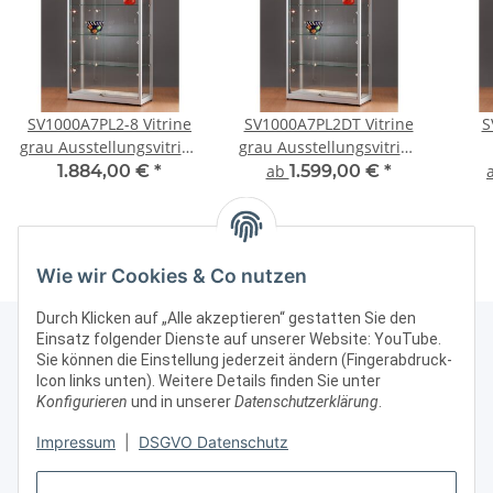
SV1000A7PL2-8 Vitrine
SV1000A7PL2DT Vitrine
S
grau Ausstellungsvitrine
grau Ausstellungsvitrine
Präsentationsvitrine Alu
Präsentationsvitrine Alu
Au
1.884,00 €
*
ab
1.599,00 €
*
Silber mit Beleuchtung
Silber mit Beleuchtung
Präs
abschließbar #1
abschließbar
Sil
Wie wir Cookies & Co nutzen
Durch Klicken auf „Alle akzeptieren“ gestatten Sie den
Einsatz folgender Dienste auf unserer Website: YouTube.
Sie können die Einstellung jederzeit ändern (Fingerabdruck-
Icon links unten). Weitere Details finden Sie unter
Kontakt & Rechtliches
Konfigurieren
und in unserer
Datenschutzerklärung
.
Weitere Informationen
Impressum
|
DSGVO Datenschutz