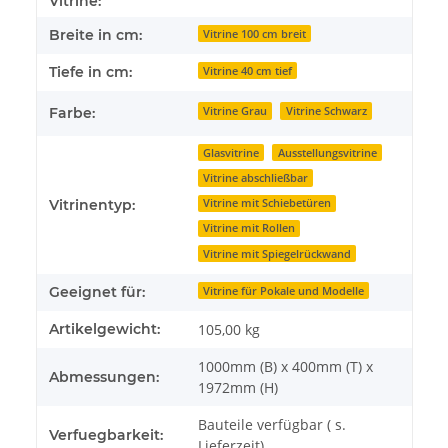
Vitrine:
Breite in cm:
Vitrine 100 cm breit
Tiefe in cm:
Vitrine 40 cm tief
Farbe:
Vitrine Grau
Vitrine Schwarz
Glasvitrine
Ausstellungsvitrine
Vitrine abschließbar
Vitrinentyp:
Vitrine mit Schiebetüren
Vitrine mit Rollen
Vitrine mit Spiegelrückwand
Geeignet für:
Vitrine für Pokale und Modelle
Artikelgewicht:
105,00
kg
1000mm (B) x 400mm (T) x
Abmessungen:
1972mm (H)
Bauteile verfügbar ( s.
Verfuegbarkeit:
Lieferzeit)