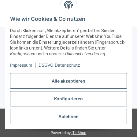
Unterschrank Alu Silber
Schwarz mit
Au
abschließbar
Beleuchtung
Wie wir Cookies & Co nutzen
Durch Klicken auf „Alle akzeptieren“ gestatten Sie den
Einsatz folgender Dienste auf unserer Website: YouTube.
Sie können die Einstellung jederzeit ändern (Fingerabdruck-
Icon links unten). Weitere Details finden Sie unter
Kontakt & Rechtliches
Konfigurieren
und in unserer
Datenschutzerklärung
.
Impressum
|
DSGVO Datenschutz
Weitere Informationen
Alle akzeptieren
Vertrag widerrufen
Konfigurieren
* Alle Preise zzgl. gesetzlicher USt., zzgl.
Versand
© Vitrinenshop GmbH
Besucherzähler: 3029205
*Hinweis: Wir beliefern
Ablehnen
nur gewerbliche Kunden, daher sind unsere Preise ohne MWSt/USt
angegeben.
Powered by
JTL-Shop