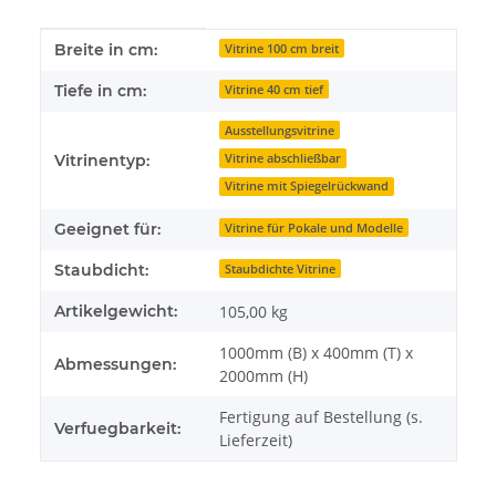
Produkteigenschaft
Wert
Breite in cm:
Vitrine 100 cm breit
Tiefe in cm:
Vitrine 40 cm tief
Ausstellungsvitrine
Vitrine abschließbar
Vitrinentyp:
Vitrine mit Spiegelrückwand
Geeignet für:
Vitrine für Pokale und Modelle
Staubdicht:
Staubdichte Vitrine
Artikelgewicht:
105,00
kg
1000mm (B) x 400mm (T) x
Abmessungen:
2000mm (H)
Fertigung auf Bestellung (s.
Verfuegbarkeit:
Lieferzeit)