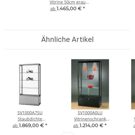
Vitrine 50cm grau
Ausstellungsvitrine
ab
1.465,00 €
*
Präsentationsvitrine Alu
Silber abschließbar
Ähnliche Artikel
SV1000A7SU
SV1000A0LU
Staubdichte
Vitrinenschrank
Vitrinenschrank
Glasvitrine Vitrine mit
Gla
ab
1.869,00 €
*
ab
1.214,00 €
*
Glasvitrine Vitrine mit
Unterschrank Alu