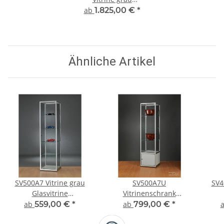
Ausstellungsvitrine
ab
1.825,00 €
*
Präsentationsvitrine Alu
Silber abschließbar
Ähnliche Artikel
SV500A7 Vitrine grau
SV500A7U
SV4
Glasvitrine
Vitrinenschrank
Ausstellungsvitrine
Glasvitrine Vitrine mit
Au
ab
559,00 €
*
ab
799,00 €
*
Präsentationsvitrine
Unterschrank
Präs