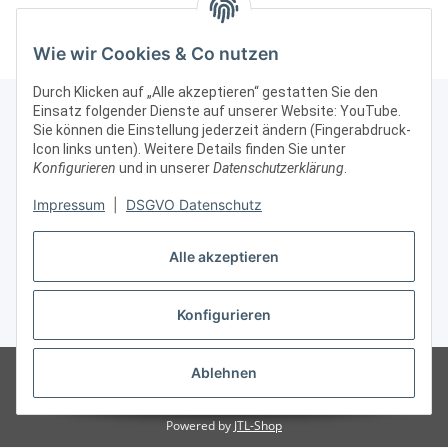
abschließbar Alu Silber
Ausstellungsvitrine
Si
abschließbar
Wie wir Cookies & Co nutzen
Durch Klicken auf „Alle akzeptieren“ gestatten Sie den
Einsatz folgender Dienste auf unserer Website: YouTube.
Sie können die Einstellung jederzeit ändern (Fingerabdruck-
Icon links unten). Weitere Details finden Sie unter
Kontakt & Rechtliches
Konfigurieren
und in unserer
Datenschutzerklärung
.
Impressum
|
DSGVO Datenschutz
Weitere Informationen
Alle akzeptieren
Vertrag widerrufen
Konfigurieren
* Alle Preise zzgl. gesetzlicher USt., zzgl.
Versand
© Vitrinenshop GmbH
Besucherzähler: 3032756
*Hinweis: Wir beliefern
Ablehnen
nur gewerbliche Kunden, daher sind unsere Preise ohne MWSt/USt
angegeben.
Powered by
JTL-Shop