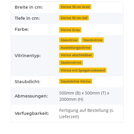
Produkteigenschaft
Wert
Breite in cm:
Vitrine 50 cm breit
Tiefe in cm:
Vitrine 50 cm tief
Farbe:
Vitrine Grau
Glasvitrine
Standvitrine
Ausstellungsvitrine
Vitrinentyp:
Vitrine abschließbar
Säulenvitrine
Vitrine mit Spiegelrückwand
Staubdicht:
Staubdichte Vitrine
500mm (B) x 500mm (T) x
Abmessungen:
2000mm (H)
Fertigung auf Bestellung (s.
Verfuegbarkeit:
Lieferzeit)