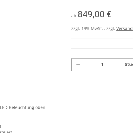
849,00 €
ab
zzgl. 19% MwSt. , zzgl.
Versand
Stü
t LED-Beleuchtung oben
s
tglas)