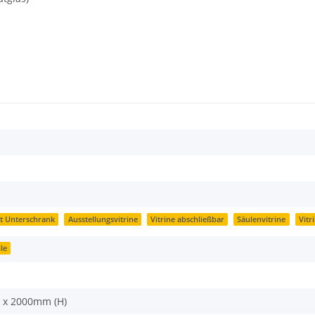
it Unterschrank
Ausstellungsvitrine
Vitrine abschließbar
Säulenvitrine
Vitr
le
 x 2000mm (H)