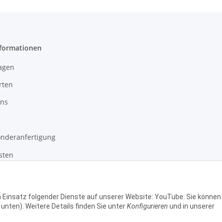
nformationen
agen
rten
uns
onderanfertigung
sten
setzhinweise
en Einsatz folgender Dienste auf unserer Website: YouTube. Sie können
 unten). Weitere Details finden Sie unter
Konfigurieren
und in unserer