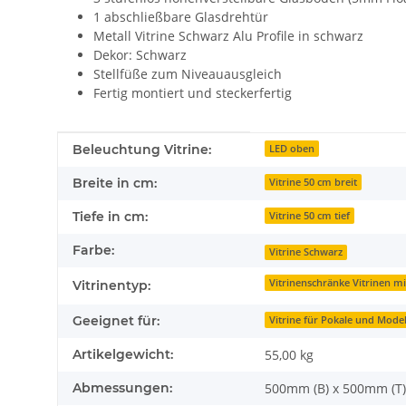
1 abschließbare Glasdrehtür
Metall Vitrine Schwarz Alu Profile in schwarz
Dekor: Schwarz
Stellfüße zum Niveauausgleich
Fertig montiert und steckerfertig
Produkteigenschaft
Wert
Beleuchtung Vitrine:
LED oben
Breite in cm:
Vitrine 50 cm breit
Tiefe in cm:
Vitrine 50 cm tief
Farbe:
Vitrine Schwarz
Vitrinenschränke Vitrinen m
Vitrinentyp:
Geeignet für:
Vitrine für Pokale und Model
Artikelgewicht:
55,00
kg
Abmessungen:
500mm (B) x 500mm (T)