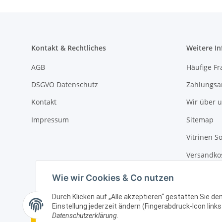
Kontakt & Rechtliches
Weitere I
AGB
Häufige Fr
DSGVO Datenschutz
Zahlungsa
Kontakt
Wir über 
Impressum
Sitemap
Vitrinen S
Versandko
Batteriege
Wie wir Cookies & Co nutzen
Durch Klicken auf „Alle akzeptieren“ gestatten Sie d
Einstellung jederzeit ändern (Fingerabdruck-Icon links
Vertrag widerrufen
Datenschutzerklärung
.