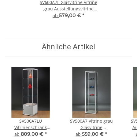
SV600A7L Glasvitrine Vitrine
grau Ausstellungsvitrine
Präsentationsvitrine Alu
ab
579,00 €
*
Silber mit Beleuchtung
abschließbar
Ähnliche Artikel
SV500A7LU
SV500A7 Vitrine grau
SV
Vitrinenschrank
Glasvitrine
Au
Glasvitrine Vitrine mit
Ausstellungsvitrine
Vi
ab
809,00 €
*
ab
559,00 €
*