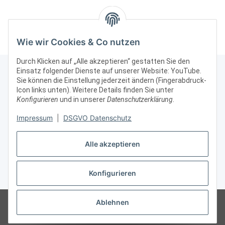
Unterschrank
Präsentationsvitrine
Ausstellungsvitrine
abschließbar Alu Silber
Beleuchtung
abschließbar
Wie wir Cookies & Co nutzen
Durch Klicken auf „Alle akzeptieren“ gestatten Sie den
Einsatz folgender Dienste auf unserer Website: YouTube.
Sie können die Einstellung jederzeit ändern (Fingerabdruck-
Icon links unten). Weitere Details finden Sie unter
Kontakt & Rechtliches
Konfigurieren
und in unserer
Datenschutzerklärung
.
Impressum
|
DSGVO Datenschutz
Weitere Informationen
Alle akzeptieren
Vertrag widerrufen
Konfigurieren
* Alle Preise zzgl. gesetzlicher USt., zzgl.
Versand
© Vitrinenshop GmbH
Besucherzähler: 3032123
*Hinweis: Wir beliefern
Ablehnen
nur gewerbliche Kunden, daher sind unsere Preise ohne MWSt/USt
angegeben.