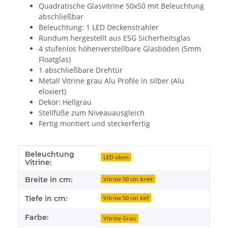
Quadratische Glasvitrine 50x50 mit Beleuchtung
abschließbar
Beleuchtung: 1 LED Deckenstrahler
Rundum hergestellt aus ESG Sicherheitsglas
4 stufenlos höhenverstellbare Glasböden (5mm
Floatglas)
1 abschließbare Drehtür
Metall Vitrine grau Alu Profile in silber (Alu
eloxiert)
Dekor: Hellgrau
Stellfüße zum Niveauausgleich
Fertig montiert und steckerfertig
Beleuchtung
Produkteigenschaft
Wert
LED oben
Vitrine:
Breite in cm:
Vitrine 50 cm breit
Tiefe in cm:
Vitrine 50 cm tief
Farbe:
Vitrine Grau