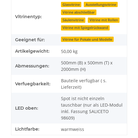
Glasvitrine
Ausstellungsvitrine
Vitrine abschließbar
Vitrinentyp:
Säulenvitrine
Vitrine mit Rollen
Vitrine mit Spiegelrückwand
Geeignet für:
Vitrine für Pokale und Modelle
Artikelgewicht:
50,00
kg
500mm (B) x 500mm (T) x
Abmessungen:
2000mm (H)
Bauteile verfügbar ( s.
Verfuegbarkeit:
Lieferzeit)
Spot ist nicht einzeln
tauschbar (nur als LED-Modul
LED oben:
inkl. Fassung SALICETO
98609)
Lichtfarbe:
warmweiss