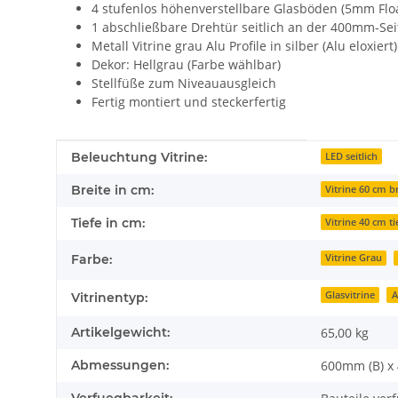
4 stufenlos höhenverstellbare Glasböden (5mm Floa
1 abschließbare Drehtür seitlich an der 400mm-Sei
Metall Vitrine grau Alu Profile in silber (Alu eloxier
Dekor: Hellgrau (Farbe wählbar)
Stellfüße zum Niveauausgleich
Fertig montiert und steckerfertig
Produkteigenschaft
Wert
Beleuchtung Vitrine:
LED seitlich
Breite in cm:
Vitrine 60 cm br
Tiefe in cm:
Vitrine 40 cm ti
Farbe:
Vitrine Grau
Glasvitrine
A
Vitrinentyp:
Artikelgewicht:
65,00
kg
Abmessungen:
600mm (B) x