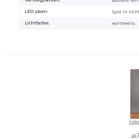
Verfuegbarkeit:
Bauteile verf
LED oben:
Spot ist nic
Lichtfarbe:
warmweiss
SV80
Auss
ab