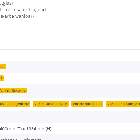
tglas)
te, rechtsanschlagend
t) (Farbe wählbar)
eit
ef
Vitrine Schwarz
usstellungsvitrine
Vitrine abschließbar
Vitrine mit Rollen
Vitrine mit Spiegel
 400mm (T) x 1984mm (H)