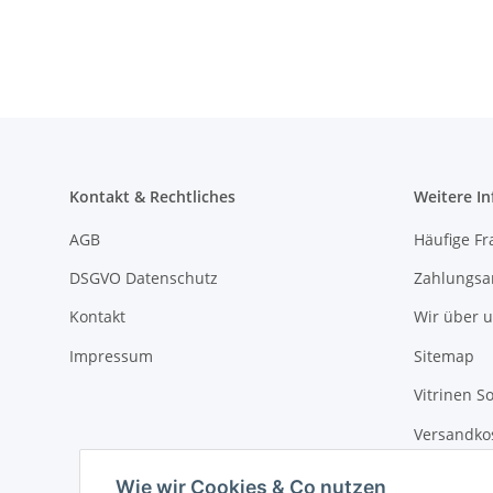
Präse
Al
B
a
Kontakt & Rechtliches
Weitere I
AGB
Häufige Fr
DSGVO Datenschutz
Zahlungsa
Kontakt
Wir über 
Impressum
Sitemap
Vitrinen S
Versandko
Batteriege
Wie wir Cookies & Co nutzen