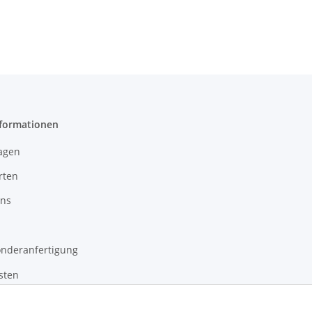
ntationsvitrine
Präsentationsvitrine
Präsentationsv
u Silber mit
Alu Silber mit
Alu Silber 
eleuchtung
Beleuchtung
Beleuchtu
bschließbar
abschließbar
abschließb
nformationen
agen
rten
uns
onderanfertigung
sten
setzhinweise