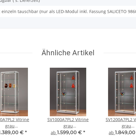
ügbar ( s. Lieferzeit)
ht einzeln tauschbar (nur als LED-Modul inkl. Fassung SALICETO 986
Ähnliche Artikel
0A7PL2 Vitrine
SV1000A7PL2 Vitrine
SV1200A7PL2 V
grau
grau
grau
tellungsvitrine
Ausstellungsvitrine
Ausstellungsvi
1.389,00 €
*
ab
1.599,00 €
*
ab
1.849,0