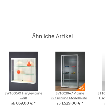
Ähnliche Artikel
SW1000A9 Hängevitrine
SV10030A7 Vitrine
ST10
weiß
Glasvitrine Modellautos
Tis
und Figuren
ab
859,00 €
*
ab
1.529,00 €
*