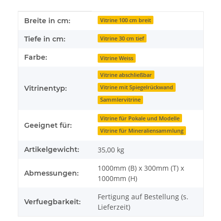
Produkteigenschaft
Wert
Breite in cm:
Vitrine 100 cm breit
Tiefe in cm:
Vitrine 30 cm tief
Farbe:
Vitrine Weiss
Vitrine abschließbar
Vitrine mit Spiegelrückwand
Vitrinentyp:
Sammlervitrine
Vitrine für Pokale und Modelle
Geeignet für:
Vitrine für Mineraliensammlung
Artikelgewicht:
35,00
kg
1000mm (B) x 300mm (T) x
Abmessungen:
1000mm (H)
Fertigung auf Bestellung (s.
Verfuegbarkeit:
Lieferzeit)