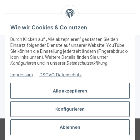
abschließbar Alu Silber
Wie wir Cookies & Co nutzen
Durch Klicken auf „Alle akzeptieren“ gestatten Sie den
Einsatz folgender Dienste auf unserer Website: YouTube.
Sie können die Einstellung jederzeit ändern (Fingerabdruck-
Icon links unten). Weitere Details finden Sie unter
Kontakt & Rechtliches
Konfigurieren
und in unserer
Datenschutzerklärung
.
Weitere Informationen
Impressum
|
DSGVO Datenschutz
Alle akzeptieren
Vertrag widerrufen
Konfigurieren
* Alle Preise zzgl. gesetzlicher USt., zzgl.
Versand
© Vitrinenshop GmbH
Besucherzähler: 3029932
*Hinweis: Wir beliefern
Ablehnen
nur gewerbliche Kunden, daher sind unsere Preise ohne MWSt/USt
angegeben.