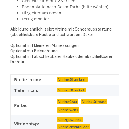
Glasteile stumpf UV-verklebt
Bodenplatte nach Dekor Farbe (bitte wählen)
Filzgleiter am Boden
Fertig montiert
Abbildung ähnlich, zeigt Vitrine mit Sonderausstattung
(abschließbare Haube und schwarzem Dekor)
Optional mit kleineren Abmessungen
Optional mit Beleuchtung
Optional mit abschließbarer Haube oder abschließbarer
Drehtür
Produkteigenschaft
Wert
Breite in cm:
Vitrine 50 cm breit
Tiefe in cm:
Vitrine 50 cm tief
Vitrine Grau
Vitrine Schwarz
Farbe:
Vitrine Weiss
Ganzglasvitrine
Vitrinentyp:
Vitrine abschließbar