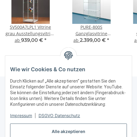
SV500A7LPL1 Vitrine
PURE-800S
grau Ausstellungsvitrine
Ganzglasvitrine
Präsentationsvitrine Alu
staubdicht
ab
939,00 €
*
ab
2.399,00 €
*
Silber mit Beleuchtung
Präsentationsvitrine
Pr
abschließbar
Wie wir Cookies & Co nutzen
Durch Klicken auf „Alle akzeptieren“ gestatten Sie den
Einsatz folgender Dienste auf unserer Website: YouTube.
Sie können die Einstellung jederzeit ändern (Fingerabdruck-
Icon links unten). Weitere Details finden Sie unter
Kontakt & Rechtliches
Konfigurieren
und in unserer
Datenschutzerklärung
.
Weitere Informationen
Impressum
|
DSGVO Datenschutz
Alle akzeptieren