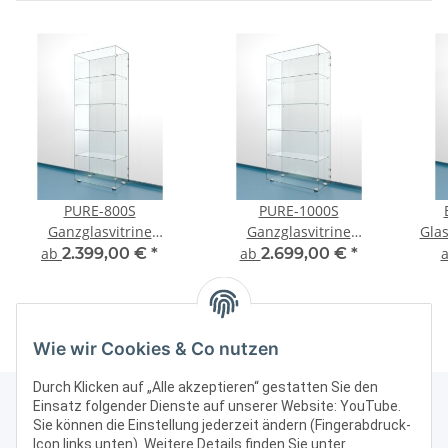
PURE-800S
PURE-1000S
Ganzglasvitrine
Ganzglasvitrine
Glas
staubdicht
staubdicht
sta
ab
2.399,00 €
*
ab
2.699,00 €
*
Präsentationsvitrine
Präsentationsvitrine
Wie wir Cookies & Co nutzen
Durch Klicken auf „Alle akzeptieren“ gestatten Sie den
Einsatz folgender Dienste auf unserer Website: YouTube.
Sie können die Einstellung jederzeit ändern (Fingerabdruck-
Icon links unten). Weitere Details finden Sie unter
Kontakt & Rechtliches