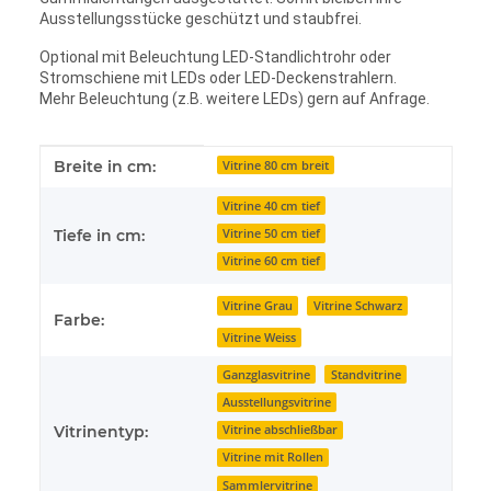
Ausstellungsstücke geschützt und staubfrei.
Optional mit Beleuchtung LED-Standlichtrohr oder
Stromschiene mit LEDs oder LED-Deckenstrahlern.
Mehr Beleuchtung (z.B. weitere LEDs) gern auf Anfrage.
Produkteigenschaft
Wert
Breite in cm:
Vitrine 80 cm breit
Vitrine 40 cm tief
Vitrine 50 cm tief
Tiefe in cm:
Vitrine 60 cm tief
Vitrine Grau
Vitrine Schwarz
Farbe:
Vitrine Weiss
Ganzglasvitrine
Standvitrine
Ausstellungsvitrine
Vitrinentyp:
Vitrine abschließbar
Vitrine mit Rollen
Sammlervitrine