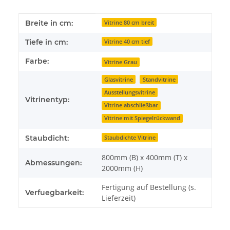
Produkteigenschaft
Wert
Breite in cm:
Vitrine 80 cm breit
Tiefe in cm:
Vitrine 40 cm tief
Farbe:
Vitrine Grau
Glasvitrine
Standvitrine
Ausstellungsvitrine
Vitrinentyp:
Vitrine abschließbar
Vitrine mit Spiegelrückwand
Staubdicht:
Staubdichte Vitrine
800mm (B) x 400mm (T) x
Abmessungen:
2000mm (H)
Fertigung auf Bestellung (s.
Verfuegbarkeit:
Lieferzeit)