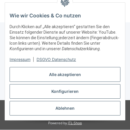
Wie wir Cookies & Co nutzen
Durch Klicken auf „Alle akzeptieren“ gestatten Sie den
Einsatz folgender Dienste auf unserer Website: YouTube.
Sie können die Einstellung jederzeit ändern (Fingerabdruck-
Icon links unten). Weitere Details finden Sie unter
Kontakt & Rechtliches
Konfigurieren
und in unserer
Datenschutzerklärung
.
Weitere Informationen
Impressum
|
DSGVO Datenschutz
Alle akzeptieren
Vertrag widerrufen
Konfigurieren
* Alle Preise zzgl. gesetzlicher USt., zzgl.
Versand
© Vitrinenshop GmbH
Besucherzähler: 3032400
*Hinweis: Wir beliefern
Ablehnen
nur gewerbliche Kunden, daher sind unsere Preise ohne MWSt/USt
angegeben.
Powered by
JTL-Shop