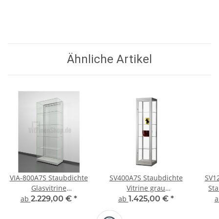
Ähnliche Artikel
VIA-800A7S Staubdichte
SV400A7S Staubdichte
SV1
Glasvitrine
Vitrine grau
Sta
Präsentationsvitrine
Ausstellungsvitrine
ab
2.229,00 €
*
ab
1.425,00 €
*
Präsentationsvitrine Alu
Silber abschließbar