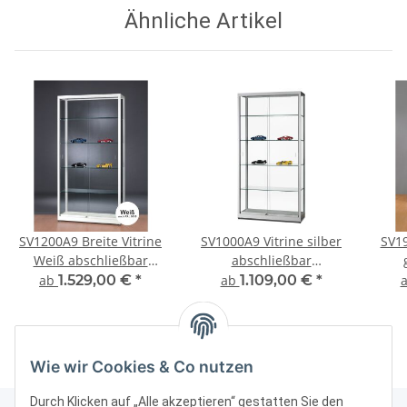
Ähnliche Artikel
SV1200A9 Breite Vitrine
SV1000A9 Vitrine silber
SV19
Weiß abschließbar
abschließbar
Ausstellungsvitrine
Ausstellungsvitrine
Au
ab
1.529,00 €
*
ab
1.109,00 €
*
Präsentationsvitrine aus
Präsentationsvitrine aus
Pr
Glas und Alu
Glas und Alu
absc
Wie wir Cookies & Co nutzen
Durch Klicken auf „Alle akzeptieren“ gestatten Sie den