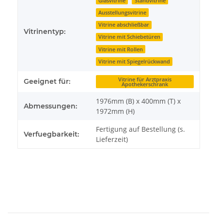
Glasvitrine
Standvitrine
Ausstellungsvitrine
Vitrine abschließbar
Vitrinentyp:
Vitrine mit Schiebetüren
Vitrine mit Rollen
Vitrine mit Spiegelrückwand
Vitrine für Arztpraxis
Geeignet für:
Apothekerschrank
1976mm (B) x 400mm (T) x
Abmessungen:
1972mm (H)
Fertigung auf Bestellung (s.
Verfuegbarkeit:
Lieferzeit)