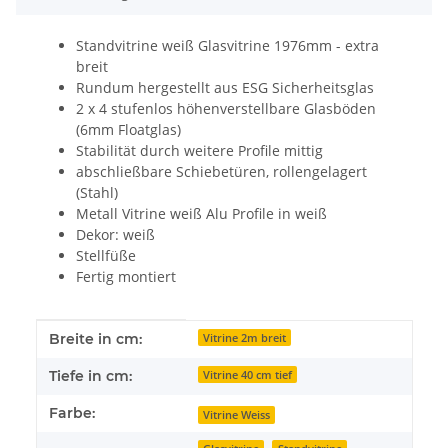
Standvitrine weiß Glasvitrine 1976mm - extra
breit
Rundum hergestellt aus ESG Sicherheitsglas
2 x 4 stufenlos höhenverstellbare Glasböden
(6mm Floatglas)
Stabilität durch weitere Profile mittig
abschließbare Schiebetüren, rollengelagert
(Stahl)
Metall Vitrine weiß Alu Profile in weiß
Dekor: weiß
Stellfüße
Fertig montiert
Produkteigenschaft
Wert
Breite in cm:
Vitrine 2m breit
Tiefe in cm:
Vitrine 40 cm tief
Farbe:
Vitrine Weiss