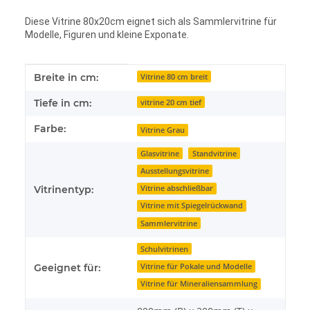
Diese Vitrine 80x20cm eignet sich als Sammlervitrine für
Modelle, Figuren und kleine Exponate.
Produkteigenschaft
Wert
Breite in cm:
Vitrine 80 cm breit
Tiefe in cm:
vitrine 20 cm tief
Farbe:
Vitrine Grau
Glasvitrine
Standvitrine
Ausstellungsvitrine
Vitrinentyp:
Vitrine abschließbar
Vitrine mit Spiegelrückwand
Sammlervitrine
Schulvitrinen
Vitrine für Pokale und Modelle
Geeignet für:
Vitrine für Mineraliensammlung