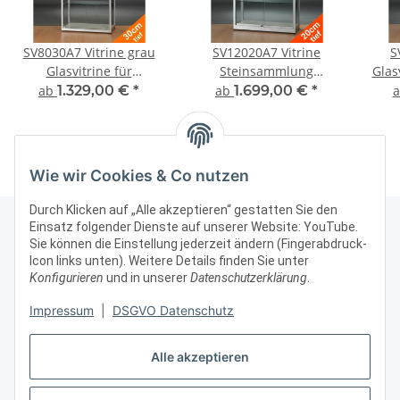
SV8030A7 Vitrine grau
SV12020A7 Vitrine
S
Glasvitrine für
Steinsammlung
Glas
Modellautos
Modellautos und
ab
1.329,00 €
*
ab
1.699,00 €
*
Präsentationsvitrine
Figuren abschließbar
Fig
abschließbar Alu Silber
Alu Silber
Wie wir Cookies & Co nutzen
Durch Klicken auf „Alle akzeptieren“ gestatten Sie den
Einsatz folgender Dienste auf unserer Website: YouTube.
Sie können die Einstellung jederzeit ändern (Fingerabdruck-
Icon links unten). Weitere Details finden Sie unter
Kontakt & Rechtliches
Konfigurieren
und in unserer
Datenschutzerklärung
.
Weitere Informationen
Impressum
|
DSGVO Datenschutz
Alle akzeptieren
Vertrag widerrufen