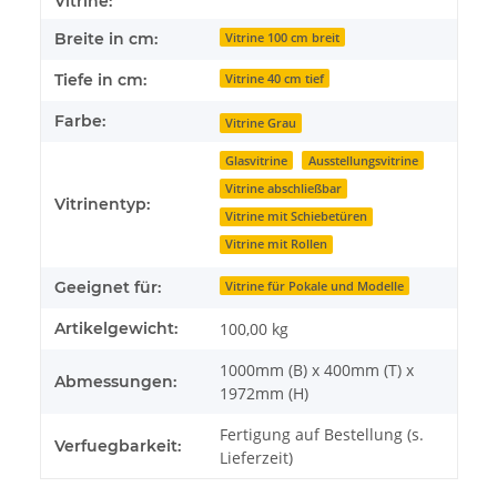
Vitrine:
Breite in cm:
Vitrine 100 cm breit
Tiefe in cm:
Vitrine 40 cm tief
Farbe:
Vitrine Grau
Glasvitrine
Ausstellungsvitrine
Vitrine abschließbar
Vitrinentyp:
Vitrine mit Schiebetüren
Vitrine mit Rollen
Geeignet für:
Vitrine für Pokale und Modelle
Artikelgewicht:
100,00
kg
1000mm (B) x 400mm (T) x
Abmessungen:
1972mm (H)
Fertigung auf Bestellung (s.
Verfuegbarkeit:
Lieferzeit)