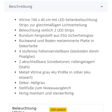
Beschreibung
Vitrine 100 x 40 cm mit LED Seitenbeleuchtung
Strips zur gleichmäßigen Lichtverteilung
Beleuchtung seitlich 2 LED Strips
Rundum hergestellt aus ESG Sicherheitsglas
Rückwand und Boden melaminierte Platte in
Dekorfarbe
4 stufenlos höhenverstellbare Glasböden (6mm
Floatglas)
2 abschließbare Schiebetüren, rollengelagert
(Stahl)
Metall Vitrine grau Alu Profile in silber (Alu
eloxiert)
Dekor: Hellgrau
Stellfüße zum Niveauausgleich
Fertig montiert und steckerfertig
Beleuchtung
Produkteigenschaft
Wert
LED seitlich