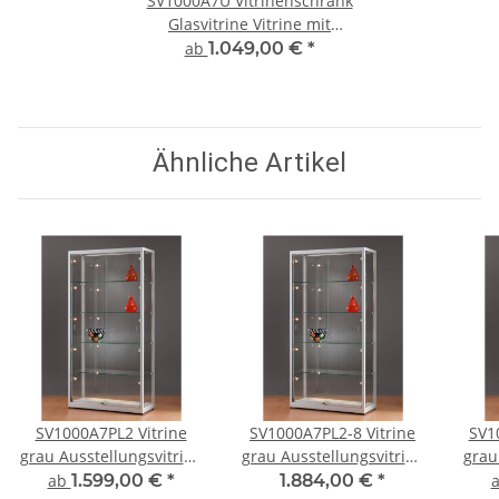
SV1000A7U Vitrinenschrank
Glasvitrine Vitrine mit
Unterschrank grau alu
ab
1.049,00 €
*
silber Glasvitrine
Ausstellungsvitrine
Präsentationsvitrine
abschließbar
Ähnliche Artikel
Vitrinenschrank
SV1000A7PL2 Vitrine
SV1000A7PL2-8 Vitrine
SV1
grau Ausstellungsvitrine
grau Ausstellungsvitrine
grau
Präsentationsvitrine Alu
Präsentationsvitrine Alu
Präs
ab
1.599,00 €
*
1.884,00 €
*