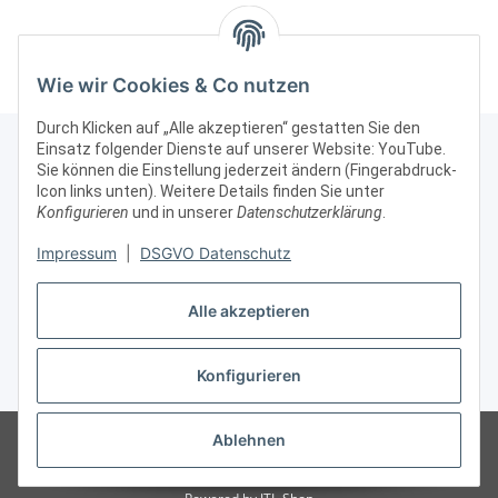
Silber mit Beleuchtung
Silber mit Beleuchtung
Sil
abschließbar
abschließbar #1
Wie wir Cookies & Co nutzen
Durch Klicken auf „Alle akzeptieren“ gestatten Sie den
Einsatz folgender Dienste auf unserer Website: YouTube.
Sie können die Einstellung jederzeit ändern (Fingerabdruck-
Icon links unten). Weitere Details finden Sie unter
Kontakt & Rechtliches
Konfigurieren
und in unserer
Datenschutzerklärung
.
Impressum
|
DSGVO Datenschutz
Weitere Informationen
Alle akzeptieren
Vertrag widerrufen
Konfigurieren
* Alle Preise zzgl. gesetzlicher USt., zzgl.
Versand
© Vitrinenshop GmbH
Besucherzähler: 3031950
*Hinweis: Wir beliefern
Ablehnen
nur gewerbliche Kunden, daher sind unsere Preise ohne MWSt/USt
angegeben.