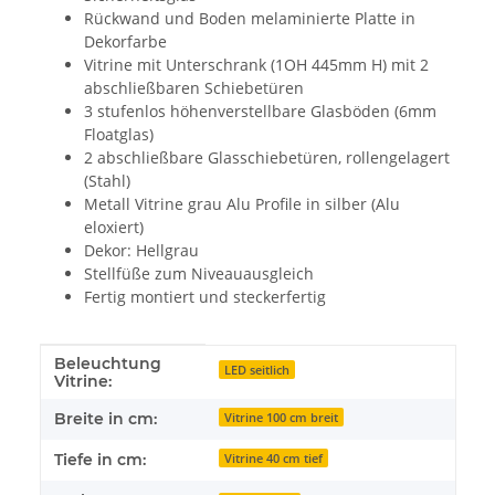
Rückwand und Boden melaminierte Platte in
Dekorfarbe
Vitrine mit Unterschrank (1OH 445mm H) mit 2
abschließbaren Schiebetüren
3 stufenlos höhenverstellbare Glasböden (6mm
Floatglas)
2 abschließbare Glasschiebetüren, rollengelagert
(Stahl)
Metall Vitrine grau Alu Profile in silber (Alu
eloxiert)
Dekor: Hellgrau
Stellfüße zum Niveauausgleich
Fertig montiert und steckerfertig
Beleuchtung
Produkteigenschaft
Wert
LED seitlich
Vitrine:
Breite in cm:
Vitrine 100 cm breit
Tiefe in cm:
Vitrine 40 cm tief