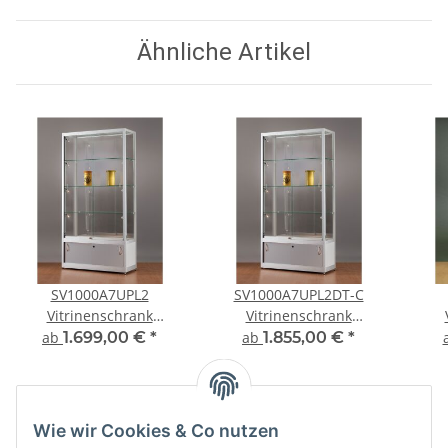
Ähnliche Artikel
SV1000A7UPL2
SV1000A7UPL2DT-C
Vitrinenschrank
Vitrinenschrank
Glasvitrine Vitrine mit
Glasvitrine Vitrine mit
Gla
ab
1.699,00 €
*
ab
1.855,00 €
*
Unterschrank
Unterschrank
Ausstellungsvitrine
Ausstellungsvitrine
Au
Beleuchtung
Beleuchtung
abschließbar
abschließbar
Wie wir Cookies & Co nutzen