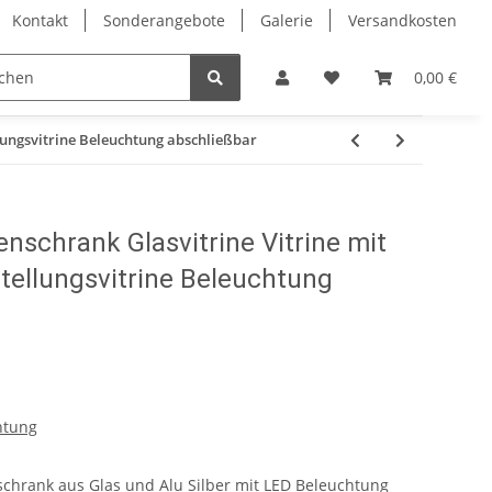
Kontakt
Sonderangebote
Galerie
Versandkosten
Eckvitrinen
Hochglanz Design Vitrinen
Vitrinenschrä
0,00 €
lungsvitrine Beleuchtung abschließbar
nschrank Glasvitrine Vitrine mit
tellungsvitrine Beleuchtung
htung
rschrank aus Glas und Alu Silber mit LED Beleuchtung