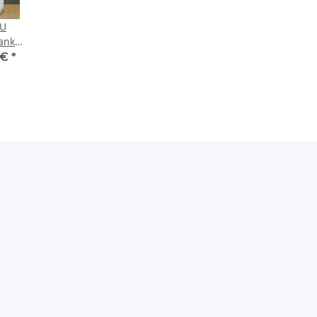
LU
ank
ine mit
 €
*
nk
trine
ng
ar