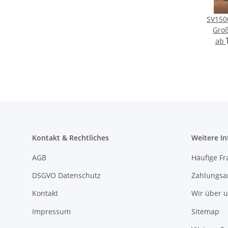
SV150
Groß
Auss
ab
Präse
Al
B
a
Kontakt & Rechtliches
Weitere I
AGB
Häufige Fr
DSGVO Datenschutz
Zahlungsa
Kontakt
Wir über 
Impressum
Sitemap