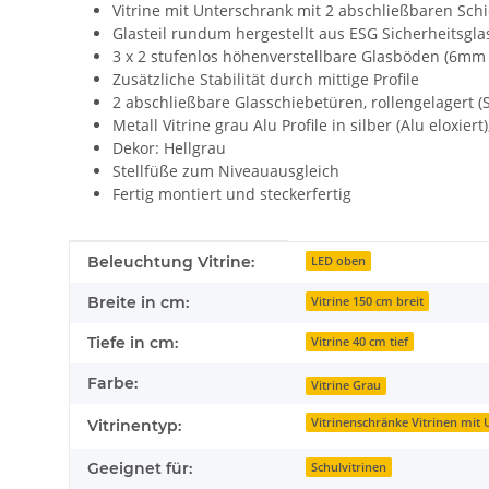
Vitrine mit Unterschrank mit 2 abschließbaren Sch
Glasteil rundum hergestellt aus ESG Sicherheitsgla
3 x 2 stufenlos höhenverstellbare Glasböden (6mm 
Zusätzliche Stabilität durch mittige Profile
2 abschließbare Glasschiebetüren, rollengelagert (S
Metall Vitrine grau Alu Profile in silber (Alu eloxiert
Dekor: Hellgrau
Stellfüße zum Niveauausgleich
Fertig montiert und steckerfertig
Produkteigenschaft
Wert
Beleuchtung Vitrine:
LED oben
Breite in cm:
Vitrine 150 cm breit
Tiefe in cm:
Vitrine 40 cm tief
Farbe:
Vitrine Grau
Vitrinenschränke Vitrinen mit
Vitrinentyp:
Geeignet für:
Schulvitrinen