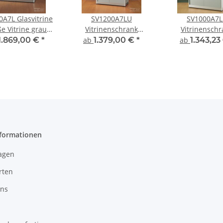
0A7L Glasvitrine
SV1200A7LU
SV1000A7
e Vitrine grau
Vitrinenschrank
Vitrinenschr
tellungsvitrine
Glasvitrine Vitrine mit
Glasvitrine Vitr
1.869,00 €
*
ab
1.379,00 €
*
ab
1.343,23
ntationsvitrine
Unterschrank
Unterschra
u Silber mit
Ausstellungsvitrine
Ausstellungsvi
eleuchtung
Beleuchtung
Beleuchtu
bschließbar
abschließbar
abschließb
nformationen
agen
rten
uns