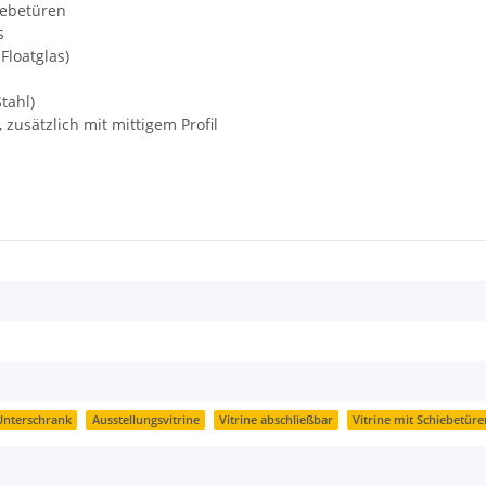
iebetüren
s
Floatglas)
tahl)
), zusätzlich mit mittigem Profil
 Unterschrank
Ausstellungsvitrine
Vitrine abschließbar
Vitrine mit Schiebetüre