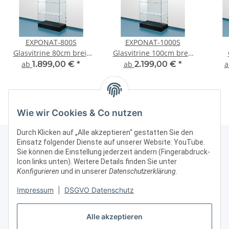
EXPONAT-800S
EXPONAT-1000S
Glasvitrine 80cm breit
Glasvitrine 100cm breit
staubdicht mit Sockel
staubdicht mit Sockel
ab
1.899,00 €
*
ab
2.199,00 €
*
und Blende
und Blende
Pr
Wie wir Cookies & Co nutzen
Durch Klicken auf „Alle akzeptieren“ gestatten Sie den
Einsatz folgender Dienste auf unserer Website: YouTube.
Sie können die Einstellung jederzeit ändern (Fingerabdruck-
Icon links unten). Weitere Details finden Sie unter
Kontakt & Rechtliches
Konfigurieren
und in unserer
Datenschutzerklärung
.
Weitere Informationen
Impressum
|
DSGVO Datenschutz
Alle akzeptieren