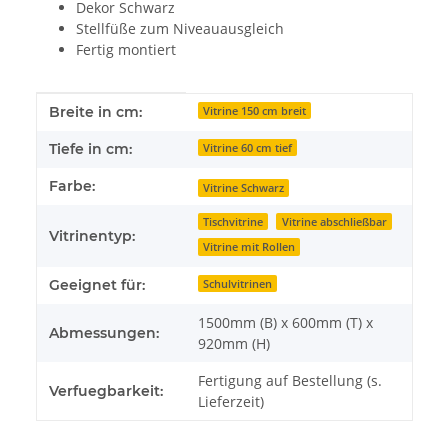
Dekor Schwarz
Stellfüße zum Niveauausgleich
Fertig montiert
Produkteigenschaft
Wert
Breite in cm:
Vitrine 150 cm breit
Tiefe in cm:
Vitrine 60 cm tief
Farbe:
Vitrine Schwarz
Tischvitrine
Vitrine abschließbar
Vitrinentyp:
Vitrine mit Rollen
Geeignet für:
Schulvitrinen
1500mm (B) x 600mm (T) x
Abmessungen:
920mm (H)
Fertigung auf Bestellung (s.
Verfuegbarkeit:
Lieferzeit)