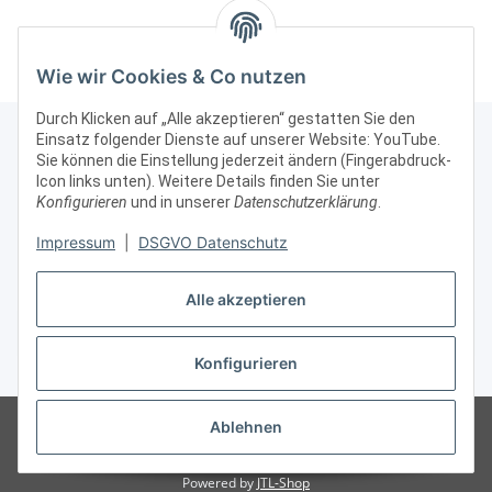
abschließbar 150cm
Silber abschließbar
breit 150 x 60
Wie wir Cookies & Co nutzen
Durch Klicken auf „Alle akzeptieren“ gestatten Sie den
Einsatz folgender Dienste auf unserer Website: YouTube.
Sie können die Einstellung jederzeit ändern (Fingerabdruck-
Icon links unten). Weitere Details finden Sie unter
Kontakt & Rechtliches
Konfigurieren
und in unserer
Datenschutzerklärung
.
Weitere Informationen
Impressum
|
DSGVO Datenschutz
Alle akzeptieren
Vertrag widerrufen
Konfigurieren
* Alle Preise zzgl. gesetzlicher USt., zzgl.
Versand
© Vitrinenshop GmbH
Besucherzähler: 3030300
*Hinweis: Wir beliefern
Ablehnen
nur gewerbliche Kunden, daher sind unsere Preise ohne MWSt/USt
angegeben.
Powered by
JTL-Shop