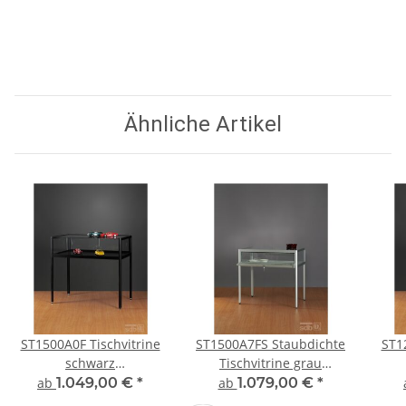
Ähnliche Artikel
ST1500A0F Tischvitrine
ST1500A7FS Staubdichte
ST1
schwarz
Tischvitrine grau
Ausstellungsvitrine
Ausstellungsvitrine
Au
ab
1.049,00 €
*
ab
1.079,00 €
*
Präsentationsvitrine Alu
Präsentationsvitrine Alu
Präs