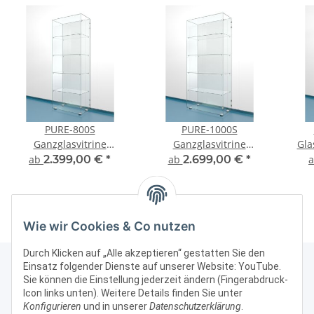
PURE-800S
PURE-1000S
Ganzglasvitrine
Ganzglasvitrine
Gla
staubdicht
staubdicht
sta
ab
2.399,00 €
*
ab
2.699,00 €
*
Präsentationsvitrine
Präsentationsvitrine
Wie wir Cookies & Co nutzen
Durch Klicken auf „Alle akzeptieren“ gestatten Sie den
Einsatz folgender Dienste auf unserer Website: YouTube.
Sie können die Einstellung jederzeit ändern (Fingerabdruck-
Icon links unten). Weitere Details finden Sie unter
Kontakt & Rechtliches
Konfigurieren
und in unserer
Datenschutzerklärung
.