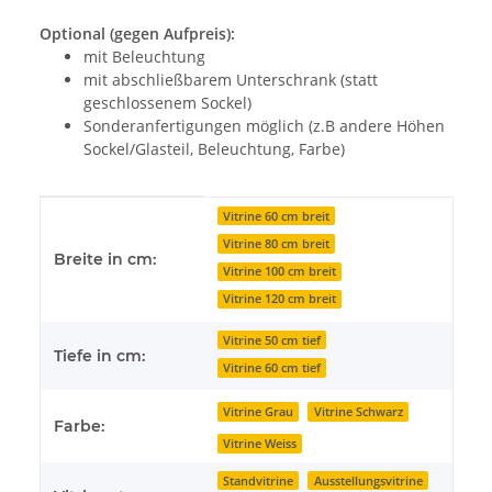
Optional (gegen Aufpreis):
mit Beleuchtung
mit abschließbarem Unterschrank (statt
geschlossenem Sockel)
Sonderanfertigungen möglich (z.B andere Höhen
Sockel/Glasteil, Beleuchtung, Farbe)
Produkteigenschaft
Wert
Vitrine 60 cm breit
Vitrine 80 cm breit
Breite in cm:
Vitrine 100 cm breit
Vitrine 120 cm breit
Vitrine 50 cm tief
Tiefe in cm:
Vitrine 60 cm tief
Vitrine Grau
Vitrine Schwarz
Farbe:
Vitrine Weiss
Standvitrine
Ausstellungsvitrine