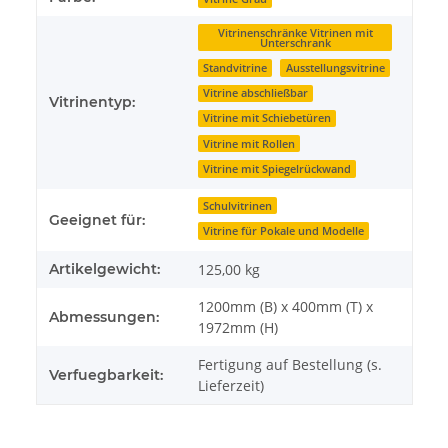
Vitrinenschränke Vitrinen mit
Unterschrank
Standvitrine
Ausstellungsvitrine
Vitrine abschließbar
Vitrinentyp:
Vitrine mit Schiebetüren
Vitrine mit Rollen
Vitrine mit Spiegelrückwand
Schulvitrinen
Geeignet für:
Vitrine für Pokale und Modelle
Artikelgewicht:
125,00
kg
1200mm (B) x 400mm (T) x
Abmessungen:
1972mm (H)
Fertigung auf Bestellung (s.
Verfuegbarkeit:
Lieferzeit)