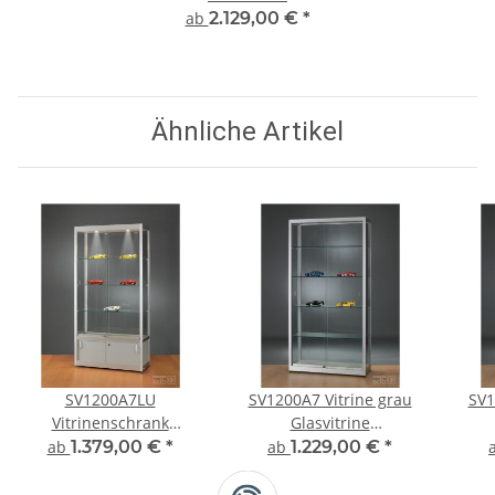
Ausstellungsvitrine
ab
2.129,00 €
*
Präsentationsvitrine
abschließbar Alu Silber
Ähnliche Artikel
SV1200A7LU
SV1200A7 Vitrine grau
SV1
Vitrinenschrank
Glasvitrine
Glasvitrine Vitrine mit
Ausstellungsvitrine
Au
ab
1.379,00 €
*
ab
1.229,00 €
*
Unterschrank
Präsentationsvitrine
Pr
Ausstellungsvitrine
abschließbar Alu Silber
absc