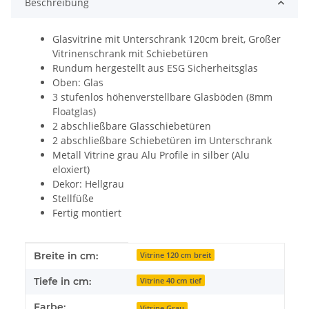
Beschreibung
Glasvitrine mit Unterschrank 120cm breit, Großer
Vitrinenschrank mit Schiebetüren
Rundum hergestellt aus ESG Sicherheitsglas
Oben: Glas
3 stufenlos höhenverstellbare Glasböden (8mm
Floatglas)
2 abschließbare Glasschiebetüren
2 abschließbare Schiebetüren im Unterschrank
Metall Vitrine grau Alu Profile in silber (Alu
eloxiert)
Dekor: Hellgrau
Stellfüße
Fertig montiert
Produkteigenschaft
Wert
Breite in cm:
Vitrine 120 cm breit
Tiefe in cm:
Vitrine 40 cm tief
Farbe:
Vitrine Grau