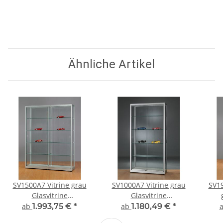
Ähnliche Artikel
SV1500A7 Vitrine grau
SV1000A7 Vitrine grau
SV19
Glasvitrine
Glasvitrine
Ausstellungsvitrine
Ausstellungsvitrine
Au
ab
1.993,75 €
*
ab
1.180,49 €
*
Präsentationsvitrine
Präsentationsvitrine
Pr