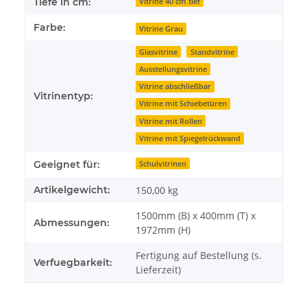
Tiefe in cm:
Vitrine 40 cm tief
Farbe:
Vitrine Grau
Glasvitrine
Standvitrine
Ausstellungsvitrine
Vitrine abschließbar
Vitrinentyp:
Vitrine mit Schiebetüren
Vitrine mit Rollen
Vitrine mit Spiegelrückwand
Geeignet für:
Schulvitrinen
Artikelgewicht:
150,00
kg
1500mm (B) x 400mm (T) x
Abmessungen:
1972mm (H)
Fertigung auf Bestellung (s.
Verfuegbarkeit:
Lieferzeit)