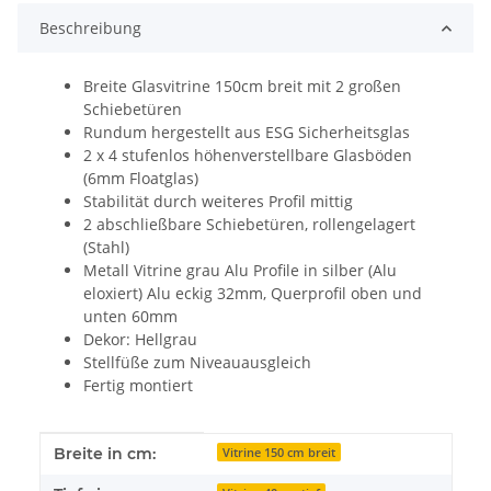
Beschreibung
Breite Glasvitrine 150cm breit mit 2 großen
Schiebetüren
Rundum hergestellt aus ESG Sicherheitsglas
2 x 4 stufenlos höhenverstellbare Glasböden
(6mm Floatglas)
Stabilität durch weiteres Profil mittig
2 abschließbare Schiebetüren, rollengelagert
(Stahl)
Metall Vitrine grau Alu Profile in silber (Alu
eloxiert) Alu eckig 32mm, Querprofil oben und
unten 60mm
Dekor: Hellgrau
Stellfüße zum Niveauausgleich
Fertig montiert
Produkteigenschaft
Wert
Breite in cm:
Vitrine 150 cm breit