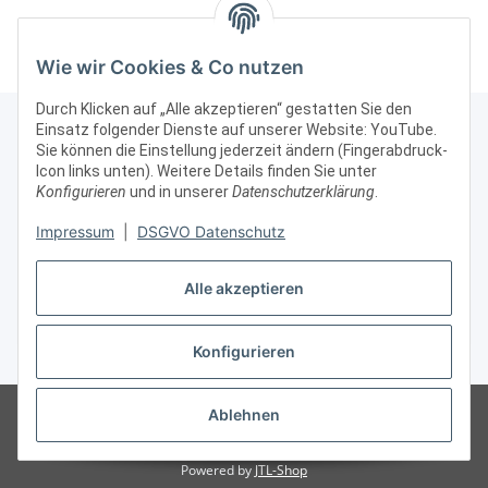
abschließbar Alu Silber
abschließbar Alu Silber
absc
Wie wir Cookies & Co nutzen
Durch Klicken auf „Alle akzeptieren“ gestatten Sie den
Einsatz folgender Dienste auf unserer Website: YouTube.
Sie können die Einstellung jederzeit ändern (Fingerabdruck-
Icon links unten). Weitere Details finden Sie unter
Kontakt & Rechtliches
Konfigurieren
und in unserer
Datenschutzerklärung
.
Weitere Informationen
Impressum
|
DSGVO Datenschutz
Alle akzeptieren
Vertrag widerrufen
Konfigurieren
* Alle Preise zzgl. gesetzlicher USt., zzgl.
Versand
© Vitrinenshop GmbH
Besucherzähler: 3031212
*Hinweis: Wir beliefern
Ablehnen
nur gewerbliche Kunden, daher sind unsere Preise ohne MWSt/USt
angegeben.
Powered by
JTL-Shop