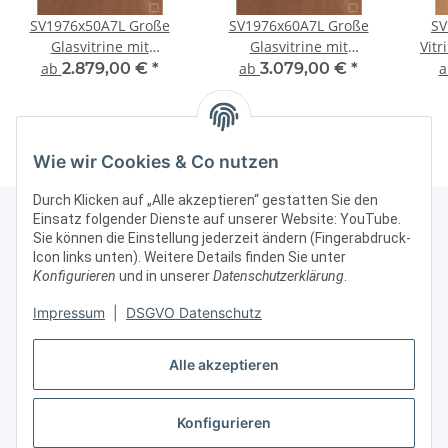
SV1976x50A7L Große
SV1976x60A7L Große
SV
Glasvitrine mit
Glasvitrine mit
Vitr
Beleuchtung grau
Beleuchtung grau
Au
ab
2.879,00 €
*
ab
3.079,00 €
*
Glasvitrine
Glasvitrine
Pr
Ausstellungsvitrine
Ausstellungsvitrine
absc
Präsentationsvitrine
Präsentationsvitrine
abschließbar Alu Silber
abschließbar Alu Silber
Wie wir Cookies & Co nutzen
Durch Klicken auf „Alle akzeptieren“ gestatten Sie den
Einsatz folgender Dienste auf unserer Website: YouTube.
Sie können die Einstellung jederzeit ändern (Fingerabdruck-
Icon links unten). Weitere Details finden Sie unter
Kontakt & Rechtliches
Konfigurieren
und in unserer
Datenschutzerklärung
.
Impressum
|
DSGVO Datenschutz
Weitere Informationen
Alle akzeptieren
Vertrag widerrufen
Konfigurieren
* Alle Preise zzgl. gesetzlicher USt., zzgl.
Versand