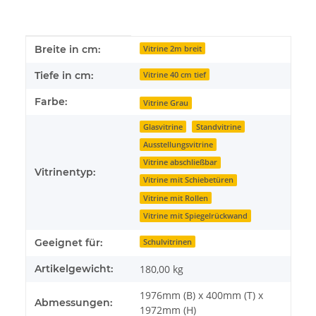
Produkteigenschaft
Wert
Breite in cm:
Vitrine 2m breit
Tiefe in cm:
Vitrine 40 cm tief
Farbe:
Vitrine Grau
Glasvitrine
Standvitrine
Ausstellungsvitrine
Vitrine abschließbar
Vitrinentyp:
Vitrine mit Schiebetüren
Vitrine mit Rollen
Vitrine mit Spiegelrückwand
Geeignet für:
Schulvitrinen
Artikelgewicht:
180,00
kg
1976mm (B) x 400mm (T) x
Abmessungen:
1972mm (H)