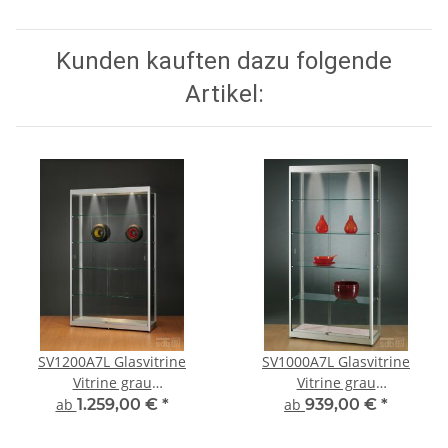
Kunden kauften dazu folgende
Artikel:
SV1200A7L Glasvitrine
SV1000A7L Glasvitrine
Vitrine grau
Vitrine grau
Ausstellungsvitrine
Ausstellungsvitrine
ab
1.259,00 €
*
ab
939,00 €
*
Präsentationsvitrine Alu
Präsentationsvitrine Alu
Silber mit Beleuchtung
Silber mit Beleuchtung