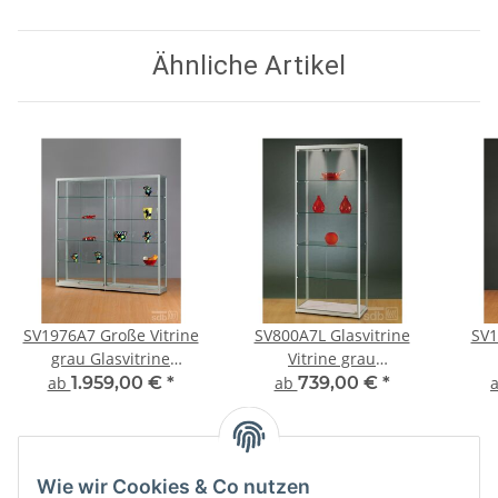
abschließbar
abschließbar
Ähnliche Artikel
SV1976A7 Große Vitrine
SV800A7L Glasvitrine
SV1
grau Glasvitrine
Vitrine grau
Ausstellungsvitrine
Ausstellungsvitrine
Au
ab
1.959,00 €
*
ab
739,00 €
*
Präsentationsvitrine
Präsentationsvitrine Alu
Präs
abschließbar Alu Silber
Silber mit Beleuchtung
Sil
abschließbar
Wie wir Cookies & Co nutzen