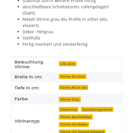
Stabilität durch weitere Profile mittig
abschließbare Schiebetüren, rollengelagert
(Stahl)
Metall Vitrine grau Alu Profile in silber (Alu
eloxiert)
Dekor: Hellgrau
Stellfüße
Fertig montiert und steckerfertig
Beleuchtung
Produkteigenschaft
Wert
LED oben
Vitrine:
Breite in cm:
Vitrine 2m breit
Tiefe in cm:
Vitrine 40 cm tief
Farbe:
Vitrine Grau
Glasvitrine
Ausstellungsvitrine
Vitrine abschließbar
Vitrinentyp:
Vitrine mit Rollen
Vitrine mit Spiegelrückwand